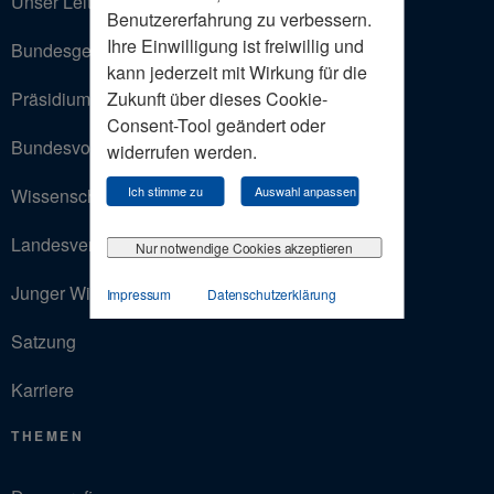
Unser Leitbild
Benutzererfahrung zu verbessern.
Ihre Einwilligung ist freiwillig und
Bundesgeschäftsstelle
kann jederzeit mit Wirkung für die
Zukunft über dieses Cookie-
Präsidium
Consent-Tool geändert oder
Bundesvorstand
widerrufen werden.
Ich stimme zu
Auswahl anpassen
Wissenschaftlicher Beirat
Landesverbände
Nur notwendige Cookies akzeptieren
Junger Wirtschaftsrat
Impressum
Datenschutzerklärung
Satzung
Karriere
THEMEN