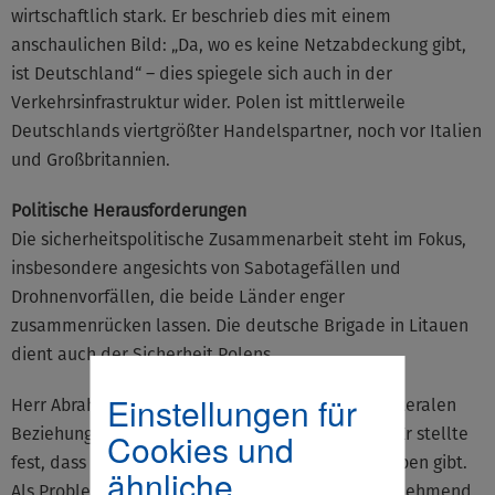
wirtschaftlich stark. Er beschrieb dies mit einem
anschaulichen Bild: „Da, wo es keine Netzabdeckung gibt,
ist Deutschland“ – dies spiegele sich auch in der
Verkehrsinfrastruktur wider. Polen ist mittlerweile
Deutschlands viertgrößter Handelspartner, noch vor Italien
und Großbritannien.
Politische Herausforderungen
Die sicherheitspolitische Zusammenarbeit steht im Fokus,
insbesondere angesichts von Sabotagefällen und
Drohnenvorfällen, die beide Länder enger
zusammenrücken lassen. Die deutsche Brigade in Litauen
dient auch der Sicherheit Polens.
Einstellungen für
Herr Abraham äußerte den Wunsch, dass die bilateralen
Beziehungen wärmer gestaltet werden könnten. Er stellte
Cookies und
fest, dass sie nicht kalt seien, aber es Luft nach oben gibt.
ähnliche
Als Problem sieht er die Geschichtspolitik, die zunehmend