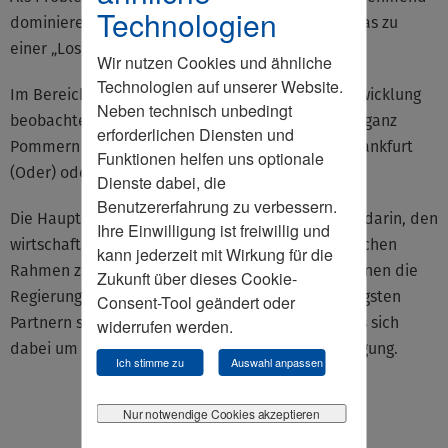
Technologien
dominierend ist und die Beziehungen belastet, was zu
einer „Lose-Lose-Situation“ führen könne.
Wir nutzen Cookies und ähnliche
Technologien auf unserer Website.
Im Bereich der urbanen und wirtschaftlichen Entwicklung
Neben technisch unbedingt
beobachtet man das Metropolgebiet Stettin, das ganz
erforderlichen Diensten und
Pommern in den Blick nimmt, vergleichbar mit Frankfurt
Funktionen helfen uns optionale
(Oder) oder Görlitz.
Dienste dabei, die
Benutzererfahrung zu verbessern.
Die Hauptaufgabe der Politik sieht Herr Abraham darin, den
Ihre Einwilligung ist freiwillig und
wirtschaftlichen Beziehungen einen festen politischen
kann jederzeit mit Wirkung für die
Rahmen zu geben. Am kommenden Montag beginnen die
Zukunft über dieses Cookie-
Regierungskonsultationen, die nur mit den wichtigsten
Consent-Tool geändert oder
Partnern stattfinden werden – faktisch handelt es sich
widerrufen werden.
dabei um eine gemeinsame Regierungsklausurtagung.
Ich stimme zu
Auswahl anpassen
Nur notwendige Cookies akzeptieren