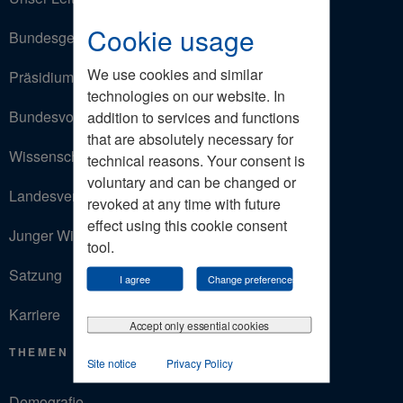
Cookie usage
Bundesgeschäftsstelle
We use cookies and similar
Präsidium
technologies on our website. In
Bundesvorstand
addition to services and functions
that are absolutely necessary for
Wissenschaftlicher Beirat
technical reasons. Your consent is
voluntary and can be changed or
Landesverbände
revoked at any time with future
effect using this cookie consent
Junger Wirtschaftsrat
tool.
Satzung
I agree
Change preferences
Karriere
Accept only essential cookies
THEMEN
Site notice
Privacy Policy
Demografie