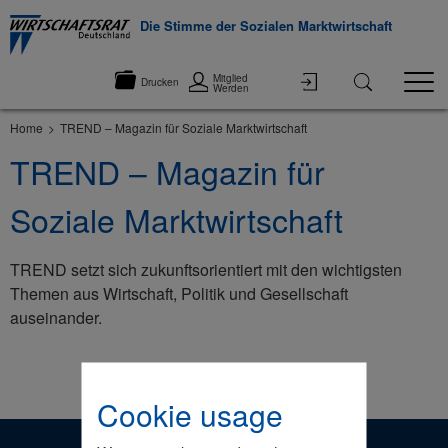
Die Stimme der Sozialen Marktwirtschaft
Mitglied
Drucken
Werden
Home
TREND – Magazin für Soziale Marktwirtschaft
TREND – Magazin für
Soziale Marktwirtschaft
TREND setzt sich zukunftsorientiert mit den wichtigsten
Themen aus Wirtschaft, Politik und Gesellschaft
auseinander.
©None
Cookie usage