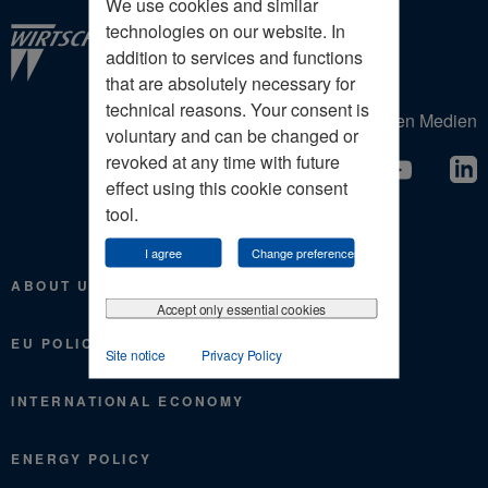
We use cookies and similar
technologies on our website. In
addition to services and functions
that are absolutely necessary for
technical reasons. Your consent is
Der Wirtschaftrat in den sozialen Medien
voluntary and can be changed or
revoked at any time with future
effect using this cookie consent
tool.
I agree
Change preferences
ABOUT US
Accept only essential cookies
EU POLICY
Site notice
Privacy Policy
INTERNATIONAL ECONOMY
ENERGY POLICY