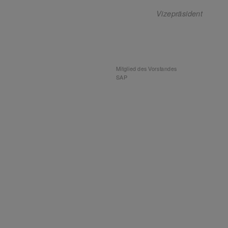
zepräsidentin
Vizepräsident
eirats der Würth-Gruppe
Mitglied des Vorstandes
 & Co. KG
SAP