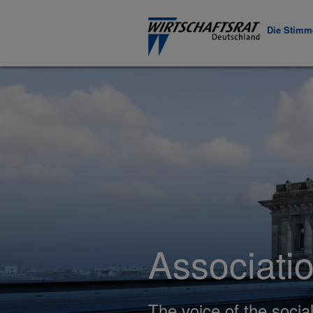
Die Stimme
Associati
The voice of the soci