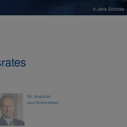
© Jens Schicke
rates
Dr. Joachim
Bett
von Schorlemer
Wür