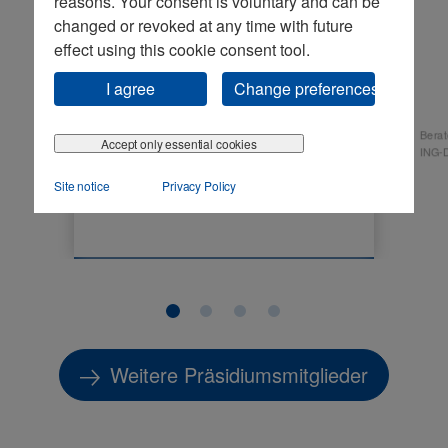
reasons. Your consent is voluntary and can be
Präsidentin
changed or revoked at any time with future
effect using this cookie consent tool.
I agree
Change preferences
Berat
Gesellschafterin und Mitglied des Beirates
Accept only essential cookies
ING-
Piepenbrock Unternehmensgruppe GmbH & Co.
KG
Site notice
Privacy Policy
Weitere Präsidiumsmitglieder