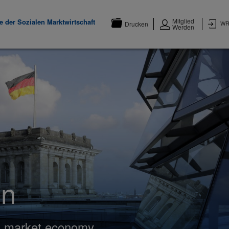
Mitglied
 der Sozialen Marktwirtschaft
WR
Drucken
Werden
on
al market economy