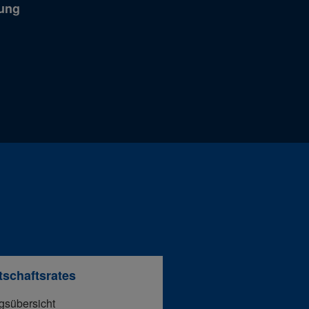
sung
tschaftsrates
gsübersicht