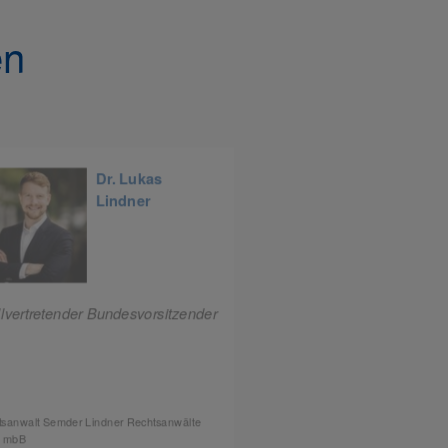
en
Dr. Lukas
Vict
Lindner
Wolf
llvertretender Bundesvorsitzender
Stellvertretender Bund
sanwalt Semder Lindner Rechtsanwälte
wolfcraft GmbH
G mbB
Gesellschafterin und Mitglied i