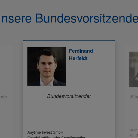
nsere Bundesvorsitzend
Ferdinand
Herfeldt
Bundesvorsitzender
ende
Ste
Recht
Anytime Invest GmbH
Part
Geschäftsführender Gesellschafter