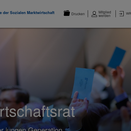
Mitglied
 der Sozialen Marktwirtschaft
WR
Drucken
werden
tschaftsrat
r jungen Generation