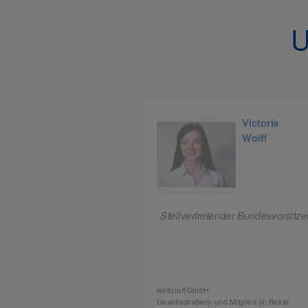
U
Dr. Lukas
Victoria
Lindner
Wolff
nder Bundesvorsitzender
Stellvertretender Bundesvorsitz
der Lindner Rechtsanwälte
wolfcraft GmbH
Gesellschafterin und Mitglied im Beirat