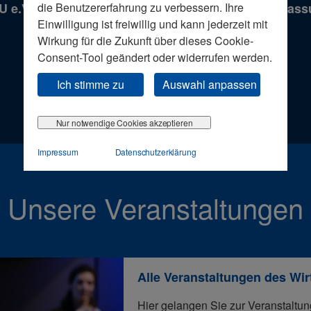
die Benutzererfahrung zu verbessern. Ihre
 e.V. am 22. September 2022 verabschiedeten Fas
Einwilligung ist freiwillig und kann jederzeit mit
Wirkung für die Zukunft über dieses Cookie-
Consent-Tool geändert oder widerrufen werden.
Zum Statut
Ich stimme zu
Auswahl anpassen
Nur notwendige Cookies akzeptieren
Impressum
Datenschutzerklärung
Unsere Veranstaltungen
Alle Veranstaltungen des Wir
Hier gelangen Sie zur Veranstaltun