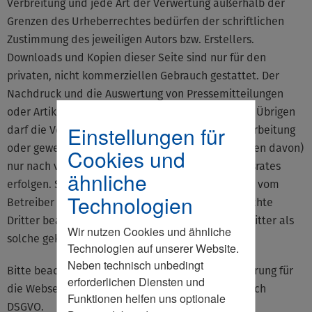
Verbreitung und jede Art der Verwertung außerhalb der
Grenzen des Urheberrechtes bedürfen der schriftlichen
Zustimmung des jeweiligen Autors bzw. Erstellers.
Downloads und Kopien dieser Seite sind nur für den
privaten, nicht kommerziellen Gebrauch gestattet. Der
Nachdruck und die Auswertung von Pressemitteilungen
oder Artikeln ist mit Quellenangabe gestattet. Im Übrigen
Einstellungen für
darf die Veröffentlichung (auch im Internet), Verarbeitung
oder gewerbliche Nutzung aller Inhalte (oder Teilen davon)
Cookies und
nur nach vorheriger Genehmigung des Wirtschaftsrates
ähnliche
erfolgen. Soweit die Inhalte auf dieser Seite nicht vom
Technologien
Betreiber erstellt wurden, werden die Urheberrechte
Dritter beachtet. Insbesondere werden Inhalte Dritter als
Wir nutzen Cookies und ähnliche
solche gekennzeichnet.
Technologien auf unserer Website.
Neben technisch unbedingt
Bitte beachten Sie auch unsere Datenschutzerklärung für
erforderlichen Diensten und
die Webseite und unsere Datenschutzhinweise nach
Funktionen helfen uns optionale
DSGVO.