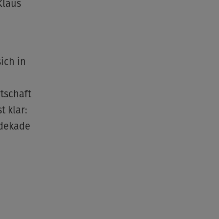
Klaus
ich in
tschaft
t klar:
sdekade