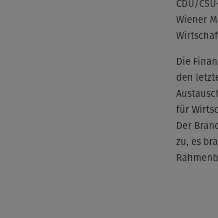
CDU/CSU-
Wiener M
Wirtscha
Die Finan
den letz
Austausc
für Wirts
Der Branc
zu, es b
Rahmenbe