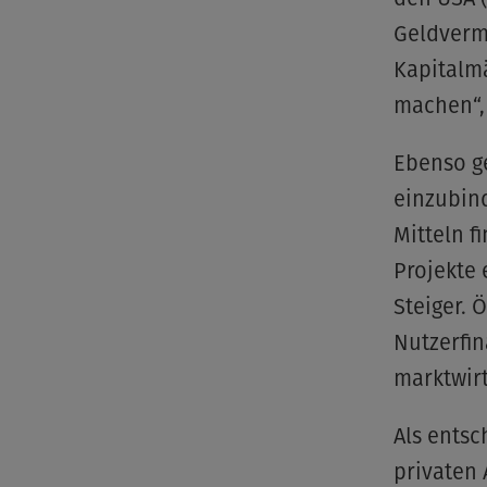
Geldverm
Kapitalmä
machen“, 
Ebenso ge
einzubind
Mitteln f
Projekte 
Steiger. 
Nutzerfi
marktwirt
Als entsc
privaten 