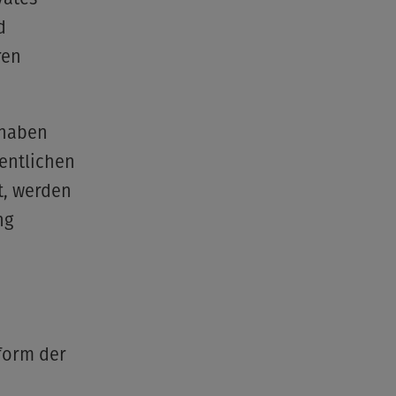
d
ren
rhaben
fentlichen
t, werden
ng
eform der