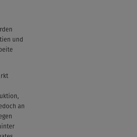
arden
ktien und
beite
rkt
uktion,
jedoch an
iegen
hinter
vates