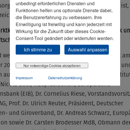
unbedingt erforderlichen Diensten und
sorge zu sehr im Umlageverfahren organisiert ist,
Funktionen helfen uns optionale Dienste dabei,
reichend Mittel in den Kapitalmarkt.“
die Benutzererfahrung zu verbessern. Ihre
Einwilligung ist freiwillig und kann jederzeit mit
rktklausur 2025: führende Stimmen aus Politik u
Wirkung für die Zukunft über dieses Cookie-
Consent-Tool geändert oder widerrufen werden.
tschaft
Ich stimme zu
Auswahl anpassen
 weitere Themen diskutiert der Wirtschaftsrat am
 2025 in Berlin mit führenden Vertreterinnen un
Nur notwendige Cookies akzeptieren
n aus Politik, Wirtschaft und europäischen Institu
Impressum
Datenschutzerklärung
Nicola Beer, Vizepräsidentin, Europäische
onsbank (EIB), Dr. Cornelius Riese, Vorstandsvorsi
G, Prof. Dr. Ulrich Reuter, Präsident, Deutscher
en- und Giroverband, Dr. Andreas Schwarz, Europ
on sowie Dr. Carsten Brodesser MdB, Obmann de