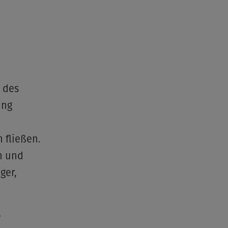
 des
ung
 fließen.
n und
ger,
e