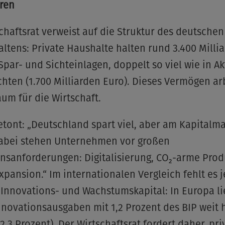
eren
chaftsrat verweist auf die Struktur des deutschen
ltens: Private Haushalte halten rund 3.400 Milli
Spar- und Sichteinlagen, doppelt so viel wie in A
chten (1.700 Milliarden Euro). Dieses Vermögen ar
um für die Wirtschaft.
etont: „Deutschland spart viel, aber am Kapitalma
Dabei stehen Unternehmen vor großen
onsanforderungen: Digitalisierung, CO₂-arme Prod
xpansion.“ Im internationalen Vergleich fehlt es 
 Innovations- und Wachstumskapital: In Europa l
nnovationsausgaben mit 1,2 Prozent des BIP weit 
2,3 Prozent). Der Wirtschaftsrat fordert daher, pri