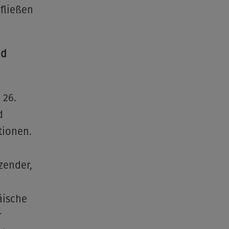
 fließen
nd
 26.
d
tionen.
tzender,
äische
r