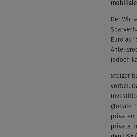
mobilisi
Der Wirts
Sparverha
Euro auf 
Anteilsre
jedoch ka
Steiger b
vorbei. 
Investiti
globale E
privatem
private I
den USA (