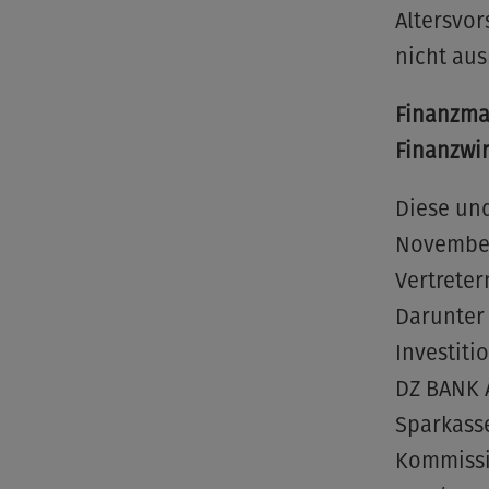
Altersvor
nicht aus
Finanzma
Finanzwir
Diese und
November
Vertreter
Darunter 
Investiti
DZ BANK A
Sparkass
Kommissi