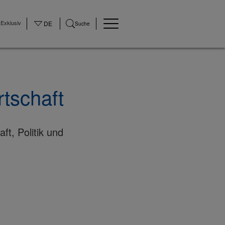
Exklusiv
DE
Suche
tschaft
t, Politik und
©None