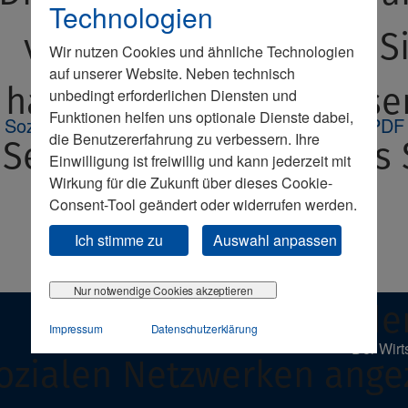
Technologien
von Ihnen abgelehnt.
S
Wir nutzen Cookies und ähnliche Technologien
auf unserer Website. Neben technisch
haben beim Aufruf unse
unbedingt erforderlichen Diensten und
Funktionen helfen uns optionale Dienste dabei,
Soziale Marktwirtschaft // Ausgabe 185/186 (PDF
die Benutzererfahrung zu verbessern. Ihre
Seite entschieden, dass 
Einwilligung ist freiwillig und kann jederzeit mit
Wirkung für die Zukunft über dieses Cookie-
keine Inhalte von
Consent-Tool geändert oder widerrufen werden.
Ich stimme zu
Auswahl anpassen
Drittanbietern wie
Nur notwendige Cookies akzeptieren
Videoplattformen ode
Impressum
Datenschutzerklärung
Der Wirt
ozialen Netzwerken ange