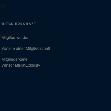
ie
-
MITGLIEDSCHAFT
 von
Mitglied werden
t
Vorteile einer Mitgliedschaft
Mitgliederkarte
WirtschaftsratExklusiv