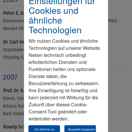
Einstellungen für
Cookies und
Peter E. Eckes (†)
ähnliche
Ehrenvorsitzender im Landesverband Rheinland-Pfalz
Technologien
Nieder-Olm
Wir nutzen Cookies und ähnliche
Dr. Carl Hermann Schleifer
Technologien auf unserer Website.
Staatsekretär a.D.
Neben technisch unbedingt
Thumby-Sieseby
erforderlichen Diensten und
Funktionen helfen uns optionale
Dienste dabei, die
2007
Benutzererfahrung zu verbessern.
Ihre Einwilligung ist freiwillig und
Prof. Dr. h.c. mult. Nikolaus Schweickart
kann jederzeit mit Wirkung für die
Ehem. Vorsitzender
Zukunft über dieses Cookie-
Altana Kulturstiftung gGmbH
Consent-Tool geändert oder
Bad Homburg v. d. Höhe
widerrufen werden.
Rosely Schweizer
Ich stimme zu
Auswahl anpassen