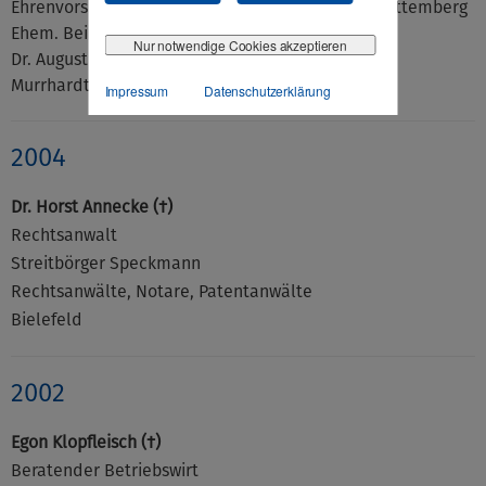
Ehrenvorsitzender im Landesverband Baden-Württemberg
Ehem. Beiratsvorsitzende
Nur notwendige Cookies akzeptieren
Dr. August Oetker KG
Murrhardt
Impressum
Datenschutzerklärung
2004
Dr. Horst Annecke (†)
Rechtsanwalt
Streitbörger Speckmann
Rechtsanwälte, Notare, Patentanwälte
Bielefeld
2002
Egon Klopfleisch (†)
Beratender Betriebswirt