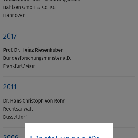
Bahlsen GmbH & Co. KG
Hannover
2017
Prof. Dr. Heinz Riesenhuber
Bundesforschungsminister a.D.
Frankfurt/Main
2011
Dr. Hans Christoph von Rohr
Rechtsanwalt
Düsseldorf
2009