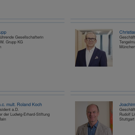
upp
Christi
ührende Gesellschafterin
Geschäft
W. Grupp KG
Tengelm
n
Münche
h.c. mult. Roland Koch
Joachim
sident a.D.
Geschäft
er der Ludwig-Erhard-Stiftung
Rudolf 
Main
Stuttgart