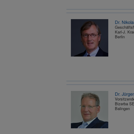
Dr. Nikol
Geschäftsf
Karl-J. K
Berlin
Dr. Jürge
Vorsitzend
Bizerba S
Balingen