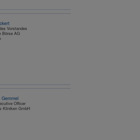
ckert
 des Vorstandes
e Börse AG
n
m Gemmel
ecutive Officer
s Kliniken GmbH