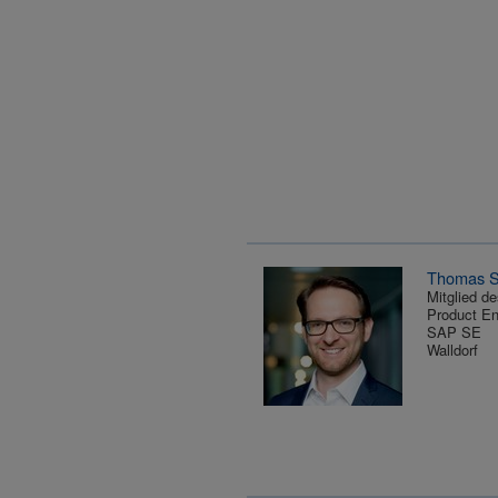
Thomas S
Mitglied d
Product En
SAP SE
Walldorf