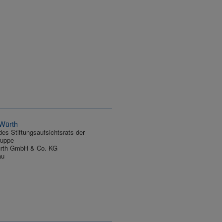
 Würth
des Stiftungsaufsichtsrats der
ruppe
ürth GmbH & Co. KG
au