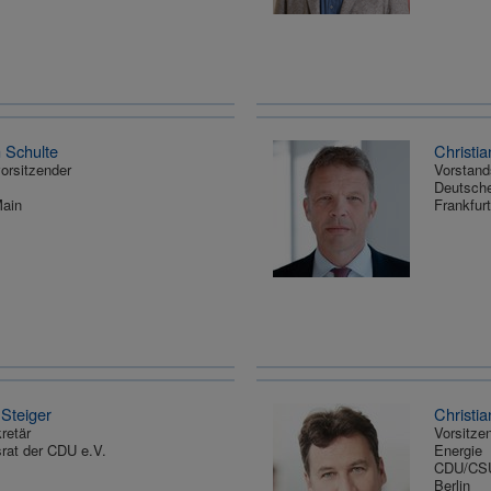
n Schulte
Christi
orsitzender
Vorstand
Deutsch
Main
Frankfur
Steiger
Christi
retär
Vorsitze
srat der CDU e.V.
Energie
CDU/CSU
Berlin