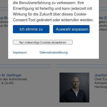
die Benutzererfahrung zu verbessern. Ihre
Einwilligung ist freiwillig und kann jederzeit mit
Wirkung für die Zukunft über dieses Cookie-
aus Breuel
Heike E
Consent-Tool geändert oder widerrufen werden.
ührender Gesellschafter
Mitglied
raus GmbH
Deutsch
Ich stimme zu
Auswahl anpassen
Eschbor
Nur notwendige Cookies akzeptieren
Impressum
Datenschutzerklärung
n M. Geißinger
Joachi
er des Aufsichtsrats
Chief Ex
E & Co.KG
Asklepio
Hamburg