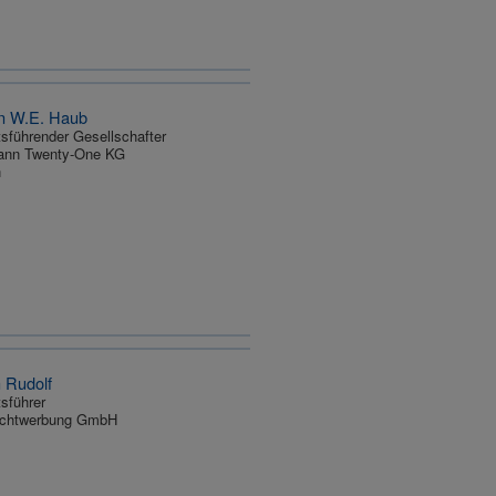
an W.E. Haub
sführender Gesellschafter
ann Twenty-One KG
n
 Rudolf
sführer
Lichtwerbung GmbH