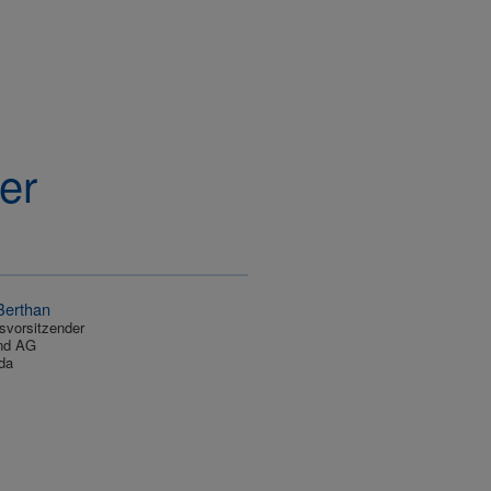
er
Berthan
svorsitzender
nd AG
da