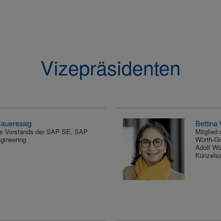
Vizepräsidenten
aueressig
Bettina
es Vorstands der SAP SE, SAP
Mitglied 
gineering
Würth-G
Adolf W
Künzels