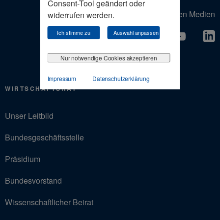
Consent-Tool geändert oder
Der Wirtschaftsrat in den Sozialen Medien
widerrufen werden.
Ich stimme zu
Auswahl anpassen
Nur notwendige Cookies akzeptieren
Impressum
Datenschutzerklärung
WIRTSCHAFTSRAT
Unser Leitbild
Bundesgeschäftsstelle
Präsidium
Bundesvorstand
Wissenschaftlicher Beirat