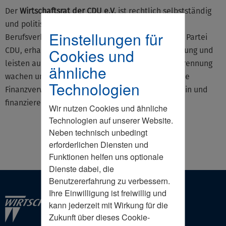
Der
Wirtschaftsrat der CDU e.V.
ist rechtlich selbstständig
und politisch unabhängig. Als unternehmerischer
Einstellungen für
Berufsverband sind wir keine Teilorganisation der Partei
Cookies und
CDU, erhalten von ihr keine finanzielle Unterstützung und
leisten auch umgekehrt keine. Über diese klare Trennung
ähnliche
wachen unsere Wirtschaftsprüfer und die deutsche
Technologien
Finanzverwaltung. Wir sind ein eingetragener Verein und
finanzieren uns durch unsere Mitglieder.
Wir nutzen Cookies und ähnliche
Technologien auf unserer Website.
Neben technisch unbedingt
erforderlichen Diensten und
Funktionen helfen uns optionale
Dienste dabei, die
Benutzererfahrung zu verbessern.
Ihre Einwilligung ist freiwillig und
kann jederzeit mit Wirkung für die
Zukunft über dieses Cookie-