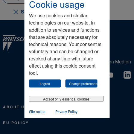
Cookie usage
Sammlung löschen
We use cookies and similar
technologies on our website. In
addition to services and functions
that are absolutely necessary for
technical reasons. Your consent is
voluntary and can be changed or
revoked at any time with future
Der Wirtschaftrat in den sozialen Medien
effect using this cookie consent
tool.
I agree
Change preferences
Accept only essential cookies
ABOUT US
Site notice
Privacy Policy
EU POLICY