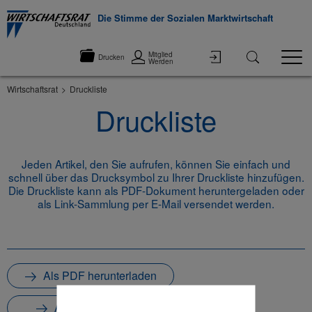
Die Stimme der Sozialen Marktwirtschaft
Mitglied
Drucken
Werden
Wirtschaftsrat
Druckliste
Druckliste
Jeden Artikel, den Sie aufrufen, können Sie einfach und
schnell über das Drucksymbol zu Ihrer Druckliste hinzufügen.
Die Druckliste kann als PDF-Dokument heruntergeladen oder
als Link-Sammlung per E-Mail versendet werden.
Als PDF herunterladen
Als E-Mail senden