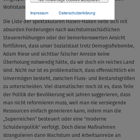
Wohlstand hat.
Impressum
Datenschutzerklärung
Die Liste der spektakulären Hasen-Haken ließe sich mit
absurden Forderungen nach wachstumsschädlichen
Steuererhöhungen oder der bemerkenswerten Ansicht
fortführen, dass unser Sozialstaat trotz Demografiebombe,
Adam Riese und sichtbar falscher Anreize keine
Überholung notwendig hätte, da wir doch ein reiches Land
sind. Nicht nur ist es problematisch, dass offensichtlich ein
Unvermögen besteht, zwischen Fluss- und Bestandsgrößen
zu unterscheiden. Viel dramatischer noch ist es, dass Teile
der Politik der Bevölkerung seit Jahren suggerieren, dass
man nicht reformieren muss, weil man nie versiegende
Ressourcen einfach generieren kann, indem man die
„Superreichen“ besteuert oder eine "moderne
Schuldenpolitik" verfolgt. Doch diese Maßnahmen
strangulieren dann Wachstum und Arbeitsanreize an