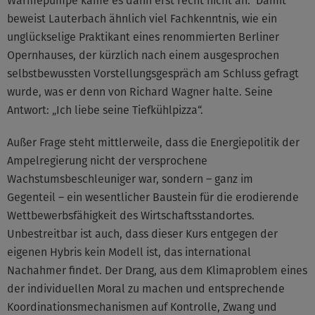
Wärmepumpe käme es dann erst recht nicht an.“ Damit
beweist Lauterbach ähnlich viel Fachkenntnis, wie ein
unglückselige Praktikant eines renommierten Berliner
Opernhauses, der kürzlich nach einem ausgesprochen
selbstbewussten Vorstellungsgespräch am Schluss gefragt
wurde, was er denn von Richard Wagner halte. Seine
Antwort: „Ich liebe seine Tiefkühlpizza“.
Außer Frage steht mittlerweile, dass die Energiepolitik der
Ampelregierung nicht der versprochene
Wachstumsbeschleuniger war, sondern – ganz im
Gegenteil – ein wesentlicher Baustein für die erodierende
Wettbewerbsfähigkeit des Wirtschaftsstandortes.
Unbestreitbar ist auch, dass dieser Kurs entgegen der
eigenen Hybris kein Modell ist, das international
Nachahmer findet. Der Drang, aus dem Klimaproblem eines
der individuellen Moral zu machen und entsprechende
Koordinationsmechanismen auf Kontrolle, Zwang und