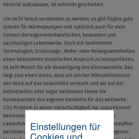
Verzicht aufzubauen, ist vollends gescheitert.
Um nicht falsch verstanden zu werden, es gibt fraglos gute
Gründe für Wärmepumpen und natürlich auch für viele
Formen der eigenverantwortlichen, bewussten und
nachhaltigen Lebensweise. Doch mit bestimmten
Technologien, Ernährungs-, Wohn- oder Reisegewohnheiten
einen besonderen moralischen Anspruch zu transportieren,
ist kein Modell für die Bewältigung des Klimawandels. Das
liegt zum einen daran, dass ein solcher Mikroaktionismus
den Blick auf das Gesamtbild verstellt und wir auf der
individuellen oder sogar nationalen Ebene die
Konsequenzen des eigenen Handelns für das weltweite
CO2-Problem in seiner Vielschichtigkeit nur unzureichend
bemessen können. Denken Sie an die E-Autos oder
Einstellungen für
Lastenfahrräder, die vorwiegend mit fossilen Brennstoffen
betrieben werden. Oder daran, dass es zwar die eigenen
Cookies und