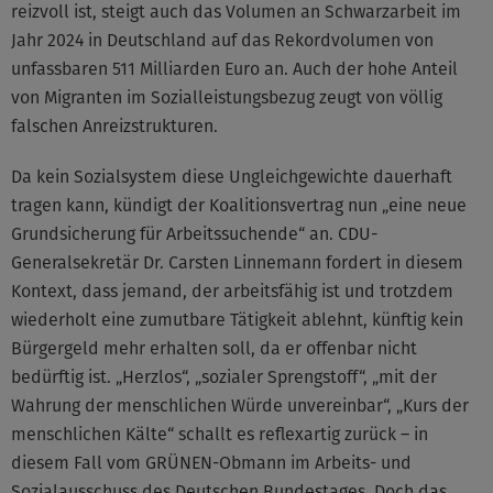
reizvoll ist, steigt auch das Volumen an Schwarzarbeit im
Jahr 2024 in Deutschland auf das Rekordvolumen von
unfassbaren 511 Milliarden Euro an. Auch der hohe Anteil
von Migranten im Sozialleistungsbezug zeugt von völlig
falschen Anreizstrukturen.
Da kein Sozialsystem diese Ungleichgewichte dauerhaft
tragen kann, kündigt der Koalitionsvertrag nun „eine neue
Grundsicherung für Arbeitssuchende“ an. CDU-
Generalsekretär Dr. Carsten Linnemann fordert in diesem
Kontext, dass jemand, der arbeitsfähig ist und trotzdem
wiederholt eine zumutbare Tätigkeit ablehnt, künftig kein
Bürgergeld mehr erhalten soll, da er offenbar nicht
bedürftig ist. „Herzlos“, „sozialer Sprengstoff“, „mit der
Wahrung der menschlichen Würde unvereinbar“, „Kurs der
menschlichen Kälte“ schallt es reflexartig zurück – in
diesem Fall vom GRÜNEN-Obmann im Arbeits- und
Sozialausschuss des Deutschen Bundestages. Doch das