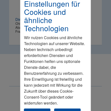
Einstellungen für
Cookies und
ähnliche
Dieter Cullmann
Chief Digital Officer
Technologien
Abacus alpha GmbH
Frankenthal
Wir nutzen Cookies und ähnliche
Technologien auf unserer Website.
Neben technisch unbedingt
erforderlichen Diensten und
Funktionen helfen uns optionale
Ihr Kontakt
Dienste dabei, die
Benutzererfahrung zu verbessern.
Ihre Einwilligung ist freiwillig und
kann jederzeit mit Wirkung für die
Zukunft über dieses Cookie-
Consent-Tool geändert oder
widerrufen werden.