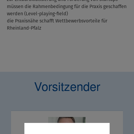
müssen die Rahmenbedingung für die Praxis geschaffen
werden (Level-playing-field)
die Praxisnähe schafft Wettbewerbsvorteile für
Rheinland-Pfalz
Vorsitzender