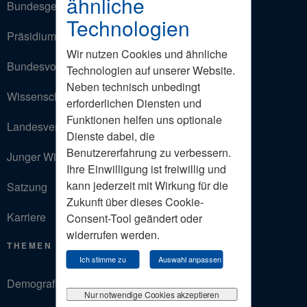
ähnliche
Bundesgeschäftsstelle
Technologien
Präsidium
Wir nutzen Cookies und ähnliche
Bundesvorstand
Technologien auf unserer Website.
Neben technisch unbedingt
Wissenschaftlicher Beirat
erforderlichen Diensten und
Funktionen helfen uns optionale
Landesverbände
Dienste dabei, die
Benutzererfahrung zu verbessern.
Junger Wirtschaftsrat
Ihre Einwilligung ist freiwillig und
kann jederzeit mit Wirkung für die
Satzung
Zukunft über dieses Cookie-
Karriere
Consent-Tool geändert oder
widerrufen werden.
THEMEN
Ich stimme zu
Auswahl anpassen
Demografie
Nur notwendige Cookies akzeptieren