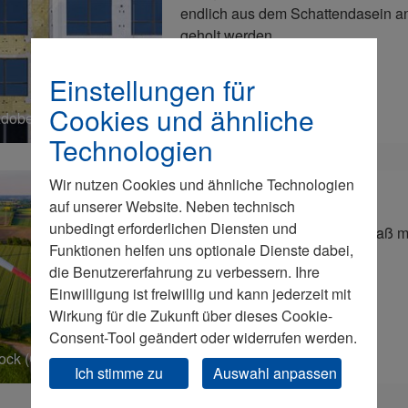
endlich aus dem Schattendasein ans
geholt werden.
Einstellungen für
Cookies und ähnliche
dobe Stock (MrTwister)
Technologien
Wir nutzen Cookies und ähnliche Technologien
Umwelt- und Klimapolitik
auf unserer Website. Neben technisch
unbedingt erforderlichen Diensten und
Wirtschaftlichkeit und Augenmaß 
Funktionen helfen uns optionale Dienste dabei,
der Umweltpolitik werden.
die Benutzererfahrung zu verbessern. Ihre
Einwilligung ist freiwillig und kann jederzeit mit
Wirkung für die Zukunft über dieses Cookie-
Consent-Tool geändert oder widerrufen werden.
ck (Christian Schwier)
Ich stimme zu
Auswahl anpassen