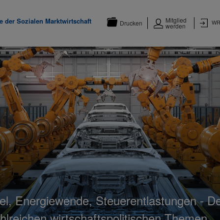
Mitglied
 der Sozialen Marktwirtschaft
WR
Drucken
werden
, Energiewende, Steuerentlastungen - Der
ahlreichen wirtschaftspolitischen Themen.