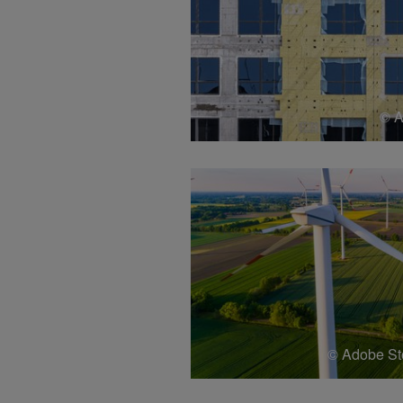
© A
© Adobe Sto