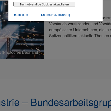
Nur notwendige Cookies akzeptieren
Industriebeirat
Impressum
Datenschutzerklärung
Der Industriebeirat des Wirtschafts
Vorstands-vorsitzenden und Vorstä
europäischer Unternehmen, die in
Spitzenpolitikern aktuelle Themen d
 (Photocreo Bednarek)
ustrie – Bundesarbeitsgru