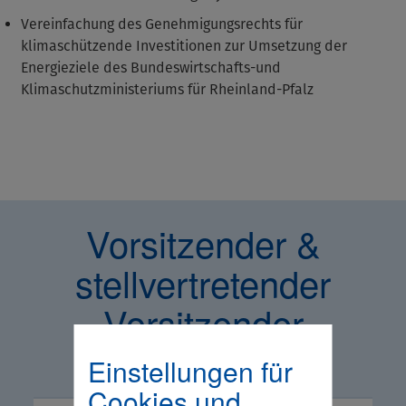
Vereinfachung des Genehmigungsrechts für
klimaschützende Investitionen zur Umsetzung der
Energieziele des Bundeswirtschafts-und
Klimaschutzministeriums für Rheinland-Pfalz
Vorsitzender &
stellvertretender
Vorsitzender
Einstellungen für
Cookies und