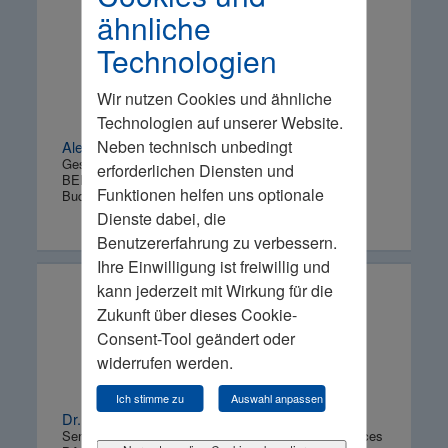
ähnliche
Technologien
Wir nutzen Cookies und ähnliche
Technologien auf unserer Website.
Neben technisch unbedingt
Alexander Krautkrämer
Geschäftsführender Gesellschafter
erforderlichen Diensten und
BERICAP GmbH & Co. KG
Funktionen helfen uns optionale
Budenheim
Dienste dabei, die
Benutzererfahrung zu verbessern.
Ihre Einwilligung ist freiwillig und
kann jederzeit mit Wirkung für die
Zukunft über dieses Cookie-
Consent-Tool geändert oder
widerrufen werden.
Ich stimme zu
Auswahl anpassen
Dr. Tilmann Hezel
Senior Vice President Infrastructure and Plant Services