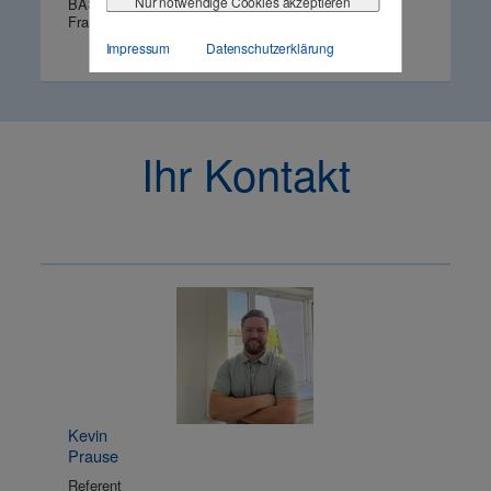
Nur notwendige Cookies akzeptieren
BASF SE
Frankenthal
Impressum
Datenschutzerklärung
Ihr Kontakt
Kevin
Prause
Referent