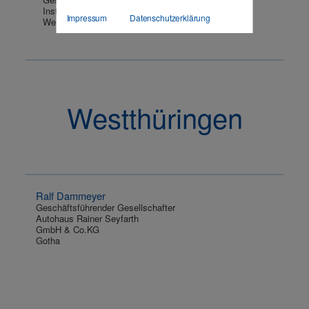
Instrakon-Consulting GmbH
Impressum
Datenschutzerklärung
Weimar
Westthüringen
Ralf Dammeyer
Geschäftsführender Gesellschafter
Autohaus Rainer Seyfarth
GmbH & Co.KG
Gotha