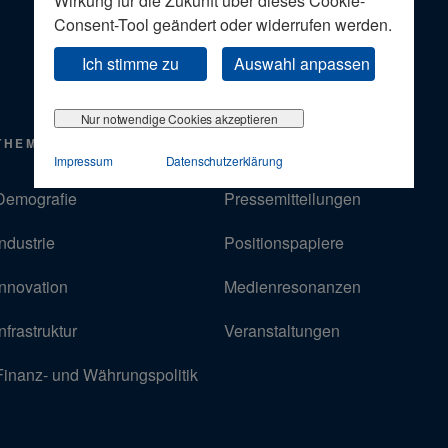
Wirkung für die Zukunft über dieses Cookie-
Consent-Tool geändert oder widerrufen werden.
Ich stimme zu
Auswahl anpassen
Nur notwendige Cookies akzeptieren
THEMEN
PRESSE
Impressum
Datenschutzerklärung
Demografie
Pressemitteilungen
Industrie
Positionspapiere
Innovation
Medienresonanzen
Infrastruktur
Veranstaltungen
Finanz- und Währungspolitik