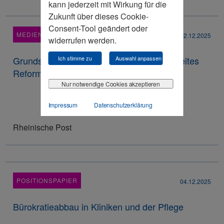
kann jederzeit mit Wirkung für die
Zukunft über dieses Cookie-
Consent-Tool geändert oder
MEDIENRESONANZ
12.12.2025
widerrufen werden.
Grundsicherung: Wirtschaftsrat fordert zweites
Ich stimme zu
Auswahl anpassen
Reformpaket
Nur notwendige Cookies akzeptieren
Impressum
Datenschutzerklärung
Rheinische Post
POSITIONSPAPIER
04.12.2025
Bürokratieabbau in Kliniken und der Pflege