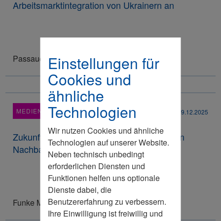
Arbeitsmarktintegration von Ukrainern an
Einstellungen für
Passauer Neue Presse, Rhein-Neckar-Zeitung
Cookies und
ähnliche
Technologien
MEDIENRESONANZ
29.12.2025
Wir nutzen Cookies und ähnliche
Zukunftsfähige Rente: Was wir von unseren
Technologien auf unserer Website.
Nachbarn lernen können
Neben technisch unbedingt
erforderlichen Diensten und
Funktionen helfen uns optionale
Dienste dabei, die
Benutzererfahrung zu verbessern.
Funke Mediengruppe, FAZ, BILD
Ihre Einwilligung ist freiwillig und