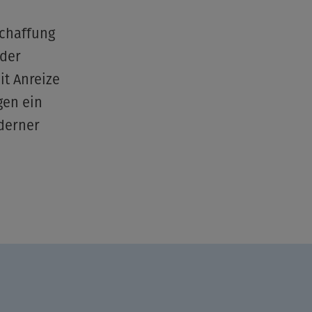
Schaffung
 der
it Anreize
gen ein
oderner