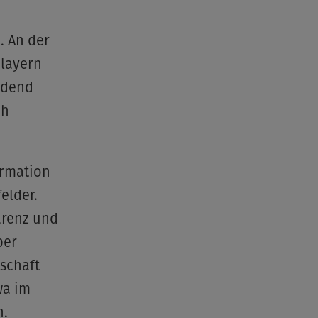
d
. An der
Playern
eidend
ch
ormation
elder.
arenz und
ber
schaft
wa im
n.