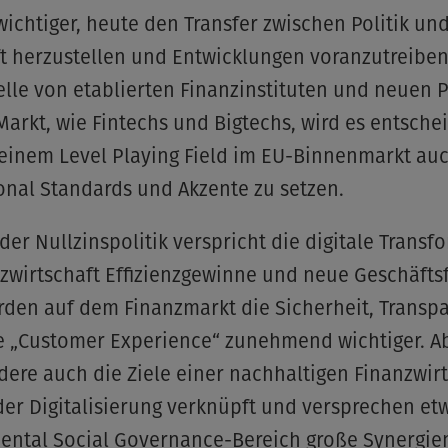
ichtiger, heute den Transfer zwischen Politik un
t herzustellen und Entwicklungen voranzutreiben
elle von etablierten Finanzinstituten und neuen 
arkt, wie Fintechs und Bigtechs, wird es entsch
 einem Level Playing Field im EU-Binnenmarkt au
onal Standards und Akzente zu setzen.
 der Nullzinspolitik verspricht die digitale Transf
zwirtschaft Effizienzgewinne und neue Geschäftsf
rden auf dem Finanzmarkt die Sicherheit, Transp
e „Customer Experience“ zunehmend wichtiger. A
ere auch die Ziele einer nachhaltigen Finanzwirt
der Digitalisierung verknüpft und versprechen et
ental Social Governance-Bereich große Synergie