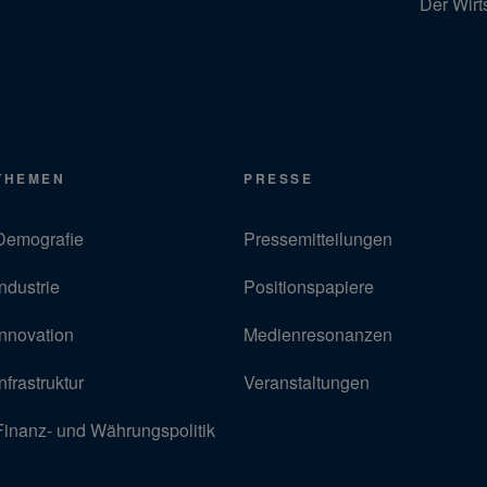
Der Wirt
THEMEN
PRESSE
Demografie
Pressemitteilungen
Industrie
Positionspapiere
Innovation
Medienresonanzen
Infrastruktur
Veranstaltungen
Finanz- und Währungspolitik