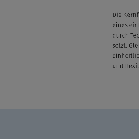
Die
Kernf
eines ei
durch Tec
setzt. Gl
einheitli
und flexi