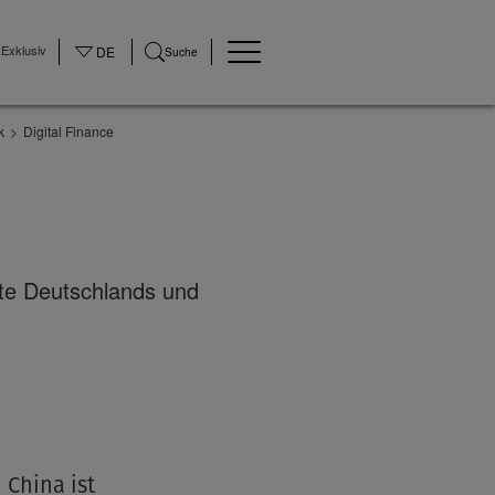
Exklusiv
DE
Suche
k
Digital Finance
kte Deutschlands und
©None
China ist