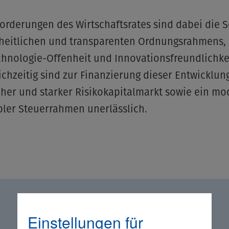
orderungen des Wirtschaftsrates sind dabei die 
nheitlichen und transparenten Ordnungsrahmens,
hnologie-Offenheit und Innovationsfreundlichke
eichzeitig sind zur Finanzierung dieser Entwicklun
cher und starker Risikokapitalmarkt sowie ein m
bler Steuerrahmen unerlässlich.
Einstellungen für
Vorsitz