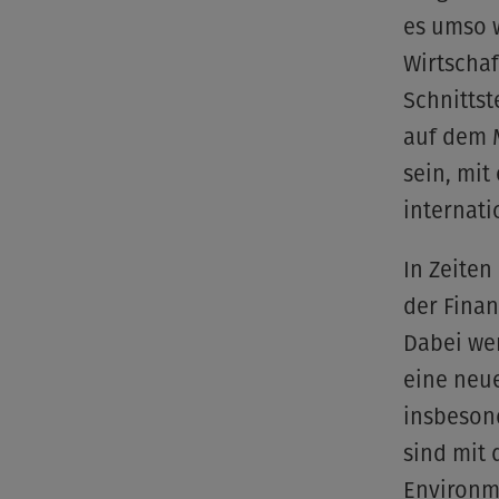
es umso w
Wirtschaf
Schnittst
auf dem M
sein, mit
internati
In Zeiten
der Finan
Dabei we
eine neu
insbesond
sind mit 
Environm