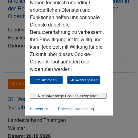
ländlichen Raum: Wie halten wir die Menschen in
Neben technisch unbedingt
der Region? Abendveranstaltung der Sektion
erforderlichen Diensten und
Oldenburger Münsterland/ Emsland
Funktionen helfen uns optionale
Dienste dabei, die
Landesverband Niedersachsen
Benutzererfahrung zu verbessern.
Haselünne
Ihre Einwilligung ist freiwillig und
Datum: 26.10.2026
kann jederzeit mit Wirkung für die
Zukunft über dieses Cookie-
Consent-Tool geändert oder
widerrufen werden.
Ich stimme zu
Auswahl anpassen
VERANSTALTUNG
Nur notwendige Cookies akzeptieren
31. Weimarer Wirtschaftsgespräch mit der
Verleihung der Wilhelm-Röpke-Medaille
Impressum
Datenschutzerklärung
Landesverband Thüringen
Weimar
Datum: 26.10.2026