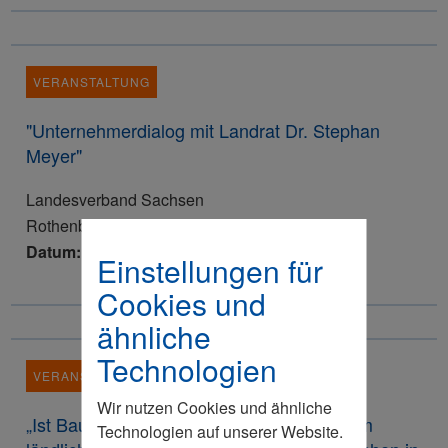
VERANSTALTUNG
"Unternehmerdialog mit Landrat Dr. Stephan
Meyer"
Landesverband Sachsen
Rothenburg/O.L.
Datum: 16.10.2026
Einstellungen für
Cookies und
ähnliche
Technologien
VERANSTALTUNG
Wir nutzen Cookies und ähnliche
„Ist Bauen noch bezahlbar?“ – Probleme im
Technologien auf unserer Website.