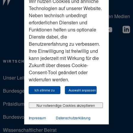
Wir nutzen Cookies und ähnliche
Technologien auf unserer Website.
Neben technisch unbedingt
Der Wirtschaftsrat in den Sozialen Medien
erforderlichen Diensten und
Funktionen helfen uns optionale
Dienste dabei, die
Benutzererfahrung zu verbessern.
Ihre Einwilligung ist freiwillig und
kann jederzeit mit Wirkung für die
WIRTSCHAFTSRAT
Zukunft über dieses Cookie-
Consent-Tool geändert oder
Unser Leitbild
widerrufen werden.
Bundesgeschäftsstelle
Ich stimme zu
Auswahl anpassen
Präsidium
Nur notwendige Cookies akzeptieren
Bundesvorstand
Impressum
Datenschutzerklärung
Wissenschaftlicher Beirat