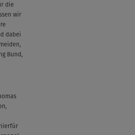
r die
ssen wir
re
nd dabei
rmeiden,
ng Bund,
Thomas
on,
hierfür