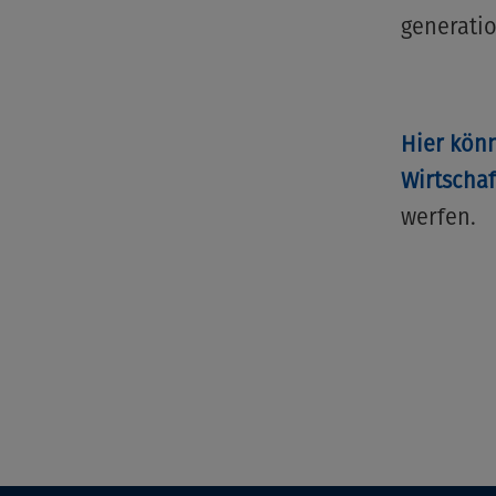
generatio
Hier könn
Wirtscha
werfen.