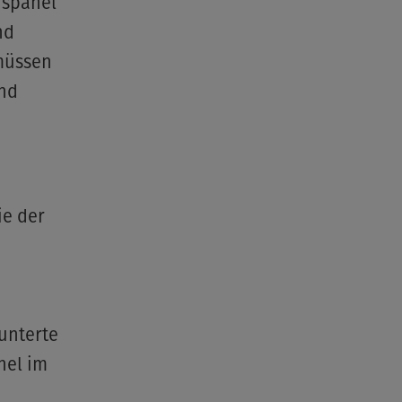
nspanel
nd
 müssen
und
ie der
munterte
hel im