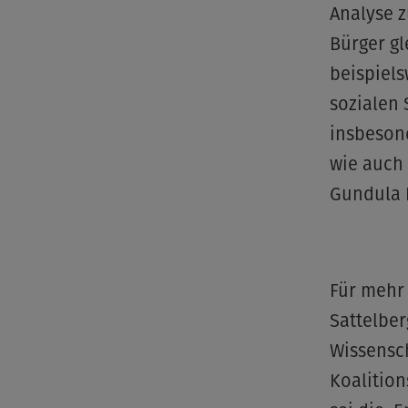
Analyse 
Bürger gl
beispiels
sozialen
insbeson
wie auch
Gundula 
Für mehr 
Sattelber
Wissensc
Koalitio