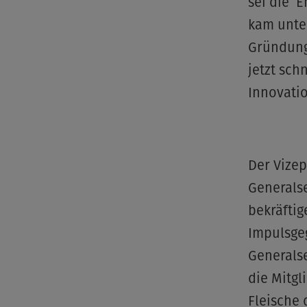
sei die E
kam unte
Gründungs
jetzt sch
Innovatio
Der Vizep
Generals
bekräftig
Impulsgeg
Generalse
die Mitgl
Fleische 