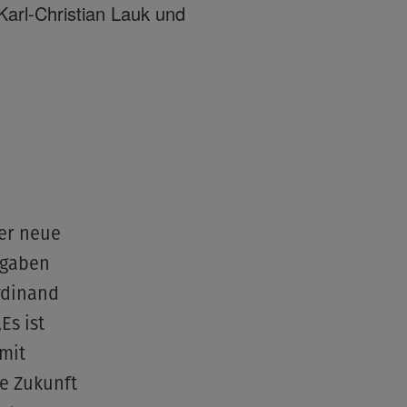
Karl-Christian Lauk und
©None
Der neue
fgaben
erdinand
Es ist
 mit
e Zukunft