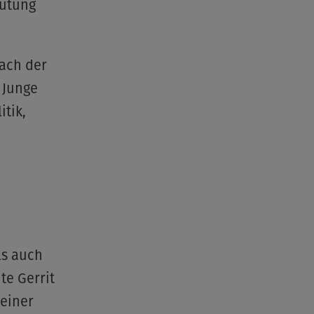
eutung
nach der
 Junge
itik,
ls auch
te Gerrit
seiner