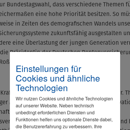
zur Bundestagswahl, dass verschiedene Themen fü
eichermaßen eine hohe Priorität besitzen. So mü
weise in Zeiten des demografischen Wandels unse
 Sicherungssysteme zukunftsfähig ausgestalten u
dere eine Überlastung der jungen Generation ve
 die Präsidentin der Deutschen Rentenversicheru
Roßbach, hervorhob.
Einstellungen für
Cookies und ähnliche
Technologien
Kraft und Vitalität im Gründertum plädierte Dr. 
Wir nutzen Cookies und ähnliche Technologien
ger MdB, der für die FDP im Themenfeld Innovati
auf unserer Website. Neben technisch
haft, Hochschule und Forschung in die
unbedingt erforderlichen Diensten und
Funktionen helfen uns optionale Dienste dabei,
nsverhandlungen eingebunden ist. Entscheidend 
die Benutzererfahrung zu verbessern. Ihre