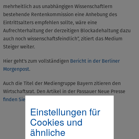
mehrheitlich aus unabhängigen Wissenschaftlern
bestehende Rentenkommission eine Anhebung des
Eintrittsalters empfehlen sollte, wäre eine
Aufrechterhaltung der derzeitigen Blockadehaltung dazu
auch noch wissenschaftsfeindlich“, zitiert das Medium
Steiger weiter.
Hier geht's zum vollständigen
Bericht in der Berliner
Morgenpost
.
Auch die Titel der Mediengruppe Bayern zitieren den
Wirtschaftsrat. Den Artikel in der Passauer Neue Presse
finden Sie hier
.
Einstellungen für
Cookies und
ähnliche