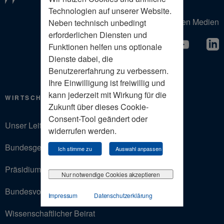
Technologien auf unserer Website.
Der Wirtschaftsrat in den Sozialen Medien
Neben technisch unbedingt
erforderlichen Diensten und
Funktionen helfen uns optionale
Dienste dabei, die
Benutzererfahrung zu verbessern.
Ihre Einwilligung ist freiwillig und
kann jederzeit mit Wirkung für die
WIRTSCHAFTSRAT
Zukunft über dieses Cookie-
Consent-Tool geändert oder
Unser Leitbild
widerrufen werden.
Bundesgeschäftsstelle
Ich stimme zu
Auswahl anpassen
Präsidium
Nur notwendige Cookies akzeptieren
Bundesvorstand
Impressum
Datenschutzerklärung
Wissenschaftlicher Beirat