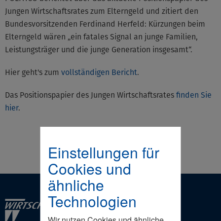
Jungen Wirtschaftsrates zum Elterngeld und zitiert den
Bundesvorsitzenden Ferdinand Herfeld: Kürzungen beim
Elterngeld wären „ein fatales Signal an junge Familien,
Leistungsträger und die junge Generation insgesamt“.
Hier geht's zum
vollständigen Bericht
.
Das Positionspapier des Jungen Wirtschaftsrates
finden Sie
hier
.
Einstellungen für
Cookies und
ähnliche
Technologien
Wir nutzen Cookies und ähnliche