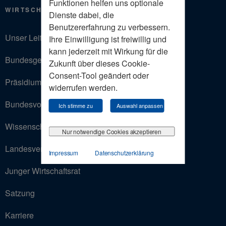
Funktionen helfen uns optionale
WIRTSCHAFTSRAT
Dienste dabei, die
Benutzererfahrung zu verbessern.
Unser Leitbild
Ihre Einwilligung ist freiwillig und
kann jederzeit mit Wirkung für die
Bundesgeschäftsstelle
Zukunft über dieses Cookie-
Consent-Tool geändert oder
Präsidium
widerrufen werden.
Bundesvorstand
Ich stimme zu
Auswahl anpassen
Wissenschaftlicher Beirat
Nur notwendige Cookies akzeptieren
Landesverbände
Impressum
Datenschutzerklärung
Junger Wirtschaftsrat
Satzung
Karriere