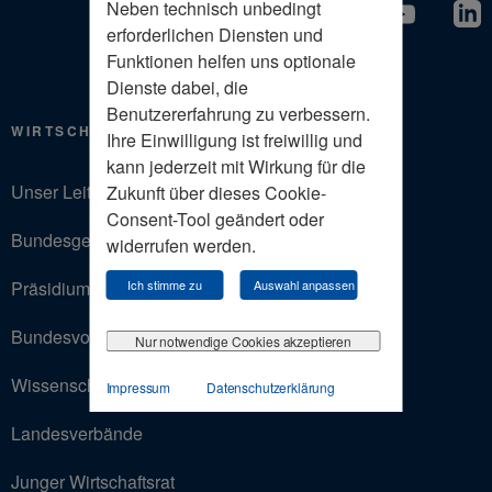
Neben technisch unbedingt
erforderlichen Diensten und
Funktionen helfen uns optionale
Dienste dabei, die
Benutzererfahrung zu verbessern.
WIRTSCHAFTSRAT
Ihre Einwilligung ist freiwillig und
kann jederzeit mit Wirkung für die
Unser Leitbild
Zukunft über dieses Cookie-
Consent-Tool geändert oder
Bundesgeschäftsstelle
widerrufen werden.
Präsidium
Ich stimme zu
Auswahl anpassen
Bundesvorstand
Nur notwendige Cookies akzeptieren
Wissenschaftlicher Beirat
Impressum
Datenschutzerklärung
Landesverbände
Junger Wirtschaftsrat