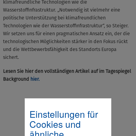
klimafreundliche Technologien wie die
Wasserstoffinfrastruktur. „Notwendig ist vielmehr eine
politische Unterstützung bei klimafreundlichen
Technologien wie der Wasserstoffinfrastruktur“, so Steiger.
Wir setzen uns für einen pragmatischen Ansatz ein, der die
technologischen Möglichkeiten stärker in den Fokus rückt
und die Wettbewerbsfähigkeit des Standorts Europa
sichert.
Lesen Sie hier den vollständigen Artikel auf im Tagespiegel
Background
hier.
Einstellungen für
Cookies und
ähnliche