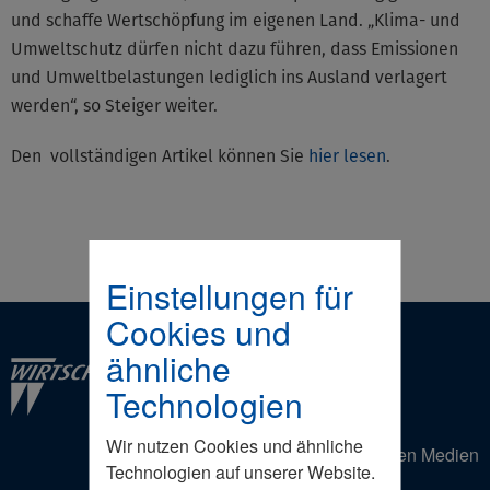
und schaffe Wertschöpfung im eigenen Land. „Klima- und
Umweltschutz dürfen nicht dazu führen, dass Emissionen
und Umweltbelastungen lediglich ins Ausland verlagert
werden“, so Steiger weiter.
Den vollständigen Artikel können Sie
hier lesen
.
Einstellungen für
Cookies und
ähnliche
Technologien
Wir nutzen Cookies und ähnliche
Der Wirtschaftsrat in den Sozialen Medien
Technologien auf unserer Website.