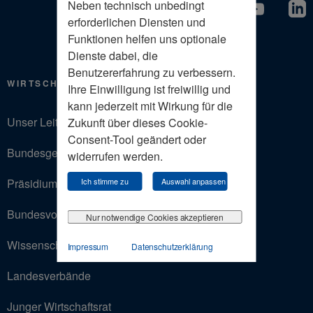
Neben technisch unbedingt
erforderlichen Diensten und
Funktionen helfen uns optionale
Dienste dabei, die
Benutzererfahrung zu verbessern.
WIRTSCHAFTSRAT
Ihre Einwilligung ist freiwillig und
kann jederzeit mit Wirkung für die
Unser Leitbild
Zukunft über dieses Cookie-
Consent-Tool geändert oder
Bundesgeschäftsstelle
widerrufen werden.
Präsidium
Ich stimme zu
Auswahl anpassen
Bundesvorstand
Nur notwendige Cookies akzeptieren
Wissenschaftlicher Beirat
Impressum
Datenschutzerklärung
Landesverbände
Junger Wirtschaftsrat