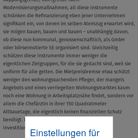
Modernisierungsmaßnahmen, all diese Instrumente
schränken die Refinanzierung eben jener Unternehmen
signifikant ein, von denen im selben Atemzug erwartet wird,
sie mögen bauen, bauen und bauen – unabhängig davon,
ob diese nun kommunal, genossenschaftlich, als GmbH
oder börsennotierte SE organisiert sind. Gleichzeitig
schützen diese Instrumente immer weniger die
eigentlichen Zielgruppen, für die sie gedacht sind, weil sie
uniform für alle gelten. Die Mietpreisbremse etwa schützt
weniger den wohnungssuchenden Pfleger, der mangels
Angebots und eines verriegelten Wohnungsmarktes kaum
noch eine Wohnung in Arbeitsplatznähe findet, sondern vor
allem die Chefärztin in ihrer 150 Quadratmeter
Altbauetage, die eigentlich keinen finanziellen Schutz
benötigt. Deshalb: Die Mietpreisbremse ist eine
Investitionsbremse.“
Einstellungen für