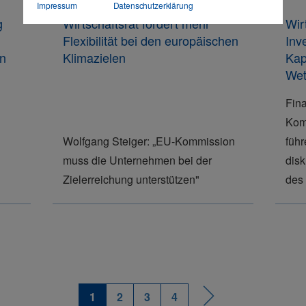
Impressum
Datenschutzerklärung
g
Wirtschaftsrat fordert mehr
Wir
Flexibilität bei den europäischen
Inv
en
Klimazielen
Kap
Wet
Fina
Kom
Wolfgang Steiger: „EU-Kommission
füh
muss die Unternehmen bei der
disk
Zielerreichung unterstützen"
des
1
2
3
4