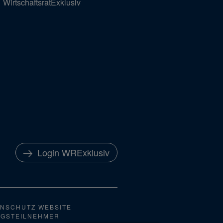
WirtschaftsratExklusiv
Login WRExklusiv
NSCHUTZ WEBSITE
NGSTEILNEHMER