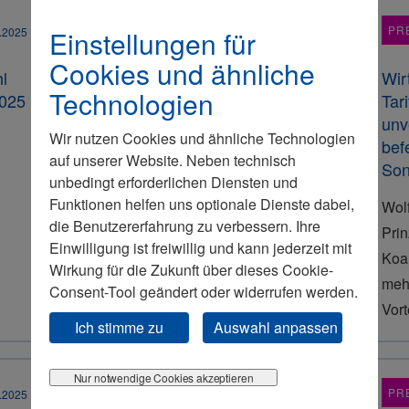
PRESSEMITTEILUNG
PR
Einstellungen für
.2025
29.09.2025
Cookies und ähnliche
l
Wirtschaftsrat legt 10-Punkte-
Wir
Technologien
2025
Agenda für starken
Tar
Wirtschaftsstandort vor
unv
Wir nutzen Cookies und ähnliche Technologien
bef
auf unserer Website. Neben technisch
Son
unbedingt erforderlichen Diensten und
Funktionen helfen uns optionale Dienste dabei,
Wolf
die Benutzererfahrung zu verbessern. Ihre
Wolfgang Steiger: „Der Herbst der
Prin
Einwilligung ist freiwillig und kann jederzeit mit
Reformen muss beherzt umgesetzt
Koal
Wirkung für die Zukunft über dieses Cookie-
werden, nur dann kann ein Frühling
meh
Consent-Tool geändert oder widerrufen werden.
des Aufschwungs folgen.“
Vort
Ich stimme zu
Auswahl anpassen
Nur notwendige Cookies akzeptieren
PRESSEMITTEILUNG
PR
.2025
03.07.2025