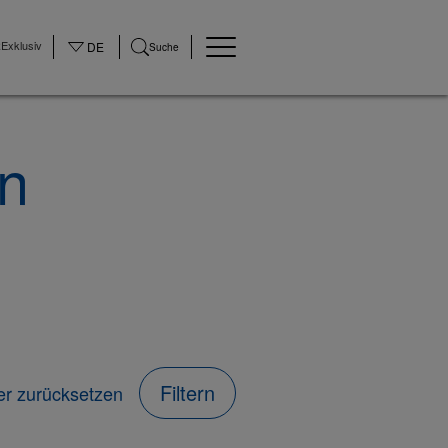
Exklusiv
DE
Suche
en
Filtern
ter zurücksetzen