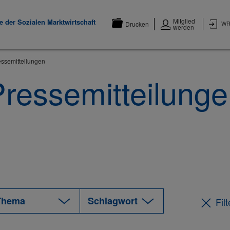
Mitglied
 der Sozialen Marktwirtschaft
WR
Drucken
werden
essemitteilungen
ressemitteilung
Fil