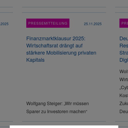
PRESSEMITTEILUNG
PR
.2025
25.11.2025
Finanzmarktklausur 2025:
Deu
Wirtschaftsrat drängt auf
Res
stärkere Mobilisierung privaten
Str
Kapitals
Dig
Wol
Wirt
„Cyb
Kost
Wolfgang Steiger: „Wir müssen
Zuk
Sparer zu Investoren machen“
Deu