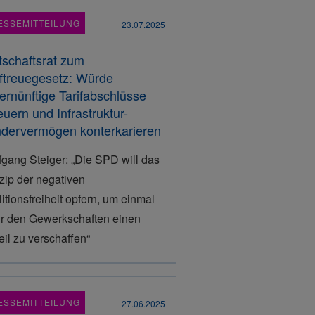
ESSEMITTEILUNG
23.07.2025
tschaftsrat zum
iftreuegesetz: Würde
ernünftige Tarifabschlüsse
euern und Infrastruktur-
dervermögen konterkarieren
gang Steiger: „Die SPD will das
zip der negativen
itionsfreiheit opfern, um einmal
r den Gewerkschaften einen
eil zu verschaffen“
ESSEMITTEILUNG
27.06.2025