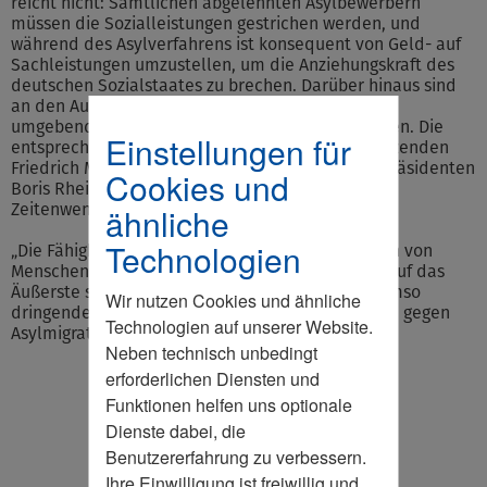
reicht nicht: Sämtlichen abgelehnten Asylbewerbern
müssen die Sozialleistungen gestrichen werden, und
während des Asylverfahrens ist konsequent von Geld- auf
Sachleistungen umzustellen, um die Anziehungskraft des
deutschen Sozialstaates zu brechen. Darüber hinaus sind
an den Außengrenzen Asylbewerber aus den uns
umgebenden sicheren Drittstaaten zurückzuweisen. Die
Einstellungen für
entsprechende Forderung des CDU-Bundesvorsitzenden
Friedrich Merz wie auch des hessischen Ministerpräsidenten
Cookies und
Boris Rhein brächte die dringend erforderliche
Zeitenwende in der Migrationspolitik.“
ähnliche
Technologien
„Die Fähigkeit unserer Gesellschaft zur Integration von
Menschen aus fremden Kulturkreisen ist bereits auf das
Äußerste strapaziert“, warnt Wolfgang Steiger. „Umso
Wir nutzen Cookies und ähnliche
dringender sind nun einschneidende Maßnahmen gegen
Technologien auf unserer Website.
Asylmigration.“
Neben technisch unbedingt
erforderlichen Diensten und
Funktionen helfen uns optionale
Dienste dabei, die
Benutzererfahrung zu verbessern.
Ihre Einwilligung ist freiwillig und