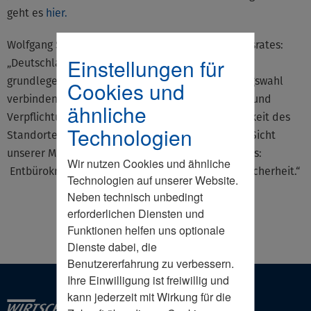
geht es
hier.
Wolfgang Steiger, Generalsekretär des Wirtschaftsrates:
Einstellungen für
„Deutschlands Unternehmertum fordert einen
grundlegenden Politikwechsel. Mit der Bundestagswahl
Cookies und
verbinden sich große Hoffnungen, das ist Chance und
ähnliche
Verpflichtung zugleich. Um die Wettbewerbsfähigkeit des
Technologien
Standortes zukunftsfest zu machen, stechen aus Sicht
unserer Mitglieder drei Faktoren besonders heraus:
Wir nutzen Cookies und ähnliche
Entbürokratisierung, Infrastruktur und Planungssicherheit.“
Technologien auf unserer Website.
Neben technisch unbedingt
erforderlichen Diensten und
Funktionen helfen uns optionale
Dienste dabei, die
Benutzererfahrung zu verbessern.
Ihre Einwilligung ist freiwillig und
kann jederzeit mit Wirkung für die