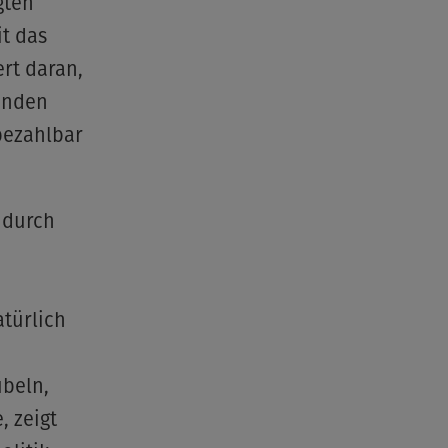
gten
it das
rt daran,
tenden
bezahlbar
 durch
n
türlich
ubeln,
, zeigt