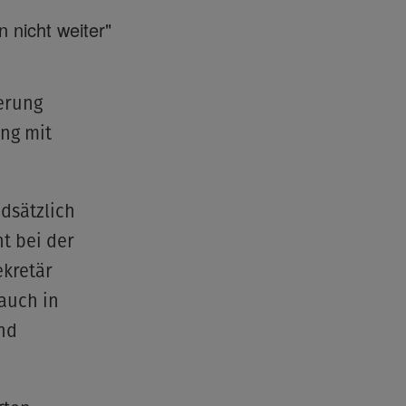
 nicht weiter"
ierung
ung mit
dsätzlich
ht bei der
ekretär
auch in
nd