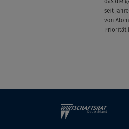
das die g
seit Jahr
von Atom
Priorität