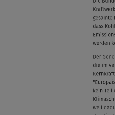
Die Bunde
Kraftwerk
gesamte P
dass Kohl
Emission
werden k
Der Gener
die im v
Kernkraf
"Europäis
kein Teil
Klimasch
weil dadu