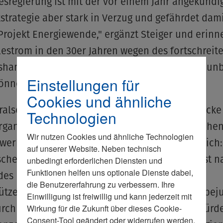
sregierung ist mit der vor einem Jahr angekündi
strategie aber stark in Verzug und gefährdet dam
rojekt Energiewende," ergänzt Steiger und erinne
estrom in den 30er Jahren wegen des fortschrei
shandels für Industrie und Privatverbraucher un
Einstellungen für
önne.
Cookies und ähnliche
alsekretär verweist auch auf die Kapazitätslücke
Technologien
ergangenen Jahr abgeschalteten letzten deutsche
Wir nutzen Cookies und ähnliche Technologien
twerke und die Atomstromimporte aus Frankreich:
auf unserer Website. Neben technisch
cher Stromhandel über die Grenzen hinweg ist na
unbedingt erforderlichen Diensten und
Funktionen helfen uns optionale Dienste dabei,
 des Problems, sondern Teil der Lösung. Wenn
die Benutzererfahrung zu verbessern. Ihre
ützer aber Atomstromimporte aus Frankreich bej
Einwilligung ist freiwillig und kann jederzeit mit
rch der Import von fossilem Strom unnötig würde
Wirkung für die Zukunft über dieses Cookie-
Consent-Tool geändert oder widerrufen werden.