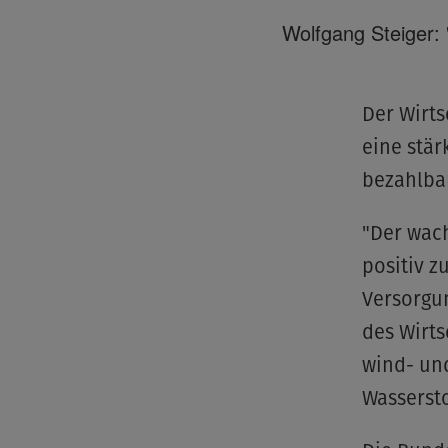
Wolfgang Steiger: 
Der Wirts
eine stär
bezahlba
"Der wach
positiv z
Versorgun
des Wirts
wind- un
Wassersto