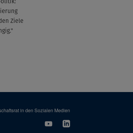
litik:
sierung
den Ziele
ngig."
schaftsrat in den Sozialen Medien