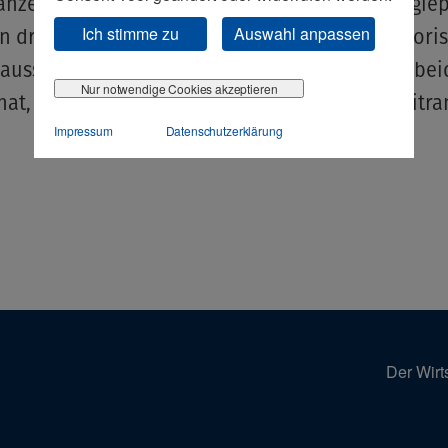
anze Widersprüchlichkeit der deutschen Energiepo
Ich stimme zu
Auswahl anpassen
en drückt sich die Bundesregierung vor der Priori
ausstieg und Klimaschutz, Wenn eines dieser bei
Nur notwendige Cookies akzeptieren
 hat, ist das andere Ziel notwendigerweise zweitra
Impressum
Datenschutzerklärung
Der Wirt