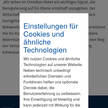
„Wir sehen im Omnibus-Paket ein wichtiges Signal, die
Deregulierung auf EU-Ebene ernsthaft anzugehen. Der
Wirtschaftsrat hat über die letzten Wochen den Druck
hochgehalten und anhand eigener Beispiele die
Einstellungen für
Notwendigkeit zum Handeln untermauert. Wir unterstützen
Cookies und
die EU-Kommission dabei, standhaft gegen erkennbare
ähnliche
Widerstände von innen und außen zu bleiben und den Weg
der Vereinfachung und des Abbaus von Regulierung
Technologien
konsequent weiterzugehen."
Wir nutzen Cookies und ähnliche
Technologien auf unserer Website.
Neben technisch unbedingt
erforderlichen Diensten und
Funktionen helfen uns optionale
Dienste dabei, die
Benutzererfahrung zu verbessern.
Ihre Einwilligung ist freiwillig und
kann jederzeit mit Wirkung für die