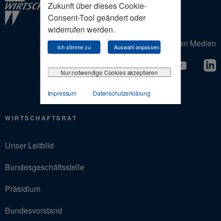
Zukunft über dieses Cookie-
Consent-Tool geändert oder
widerrufen werden.
Der Wirtschaftsrat in den Sozialen Medien
Ich stimme zu
Auswahl anpassen
Nur notwendige Cookies akzeptieren
Impressum
Datenschutzerklärung
WIRTSCHAFTSRAT
Unser Leitbild
Bundesgeschäftsstelle
Präsidium
Bundesvorstand