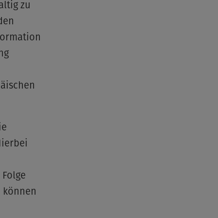
ltig zu
nden
formation
ung
päischen
ie
Hierbei
 Folge
d können