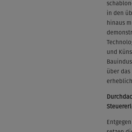
schablon
in den ü
hinaus m
demonstri
Technolo
und Künst
Bauindus
über das 
erheblic
Durchdac
Steuerer
Entgegen
setzen di