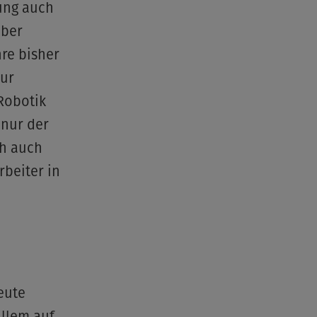
ung auch
über
re bisher
zur
Robotik
 nur der
ch auch
rbeiter in
eute
allem auf