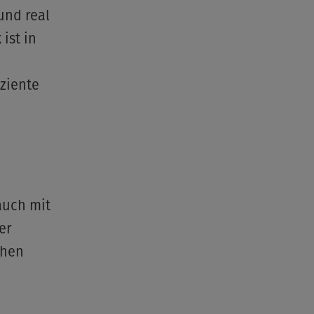
und real
ist in
iziente
auch mit
er
chen