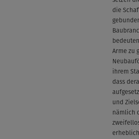
die Schaf
gebunden
Baubranch
bedeutend
Arme zu g
Neubaufö
ihrem Sta
dass der
aufgesetz
und Ziel
nämlich d
zweifello
erheblich