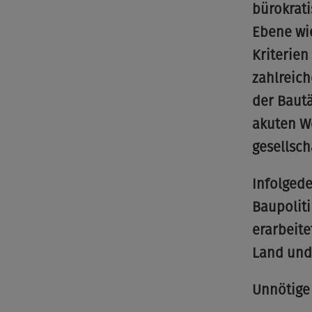
bürokrat
Ebene wi
Kriterien
zahlreich
der Baut
akuten W
gesellsch
Infolged
Baupoliti
erarbeite
Land und
Unnötige