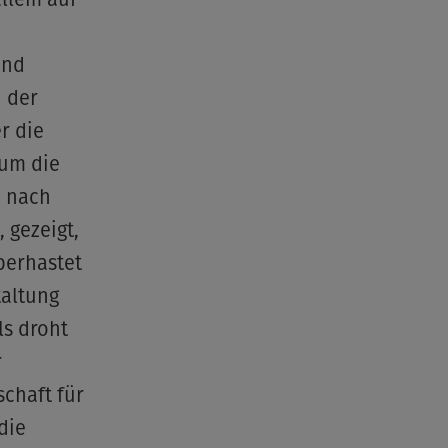
und
n der
r die
 um die
n nach
 gezeigt,
berhastet
taltung
ls droht
r
schaft für
die