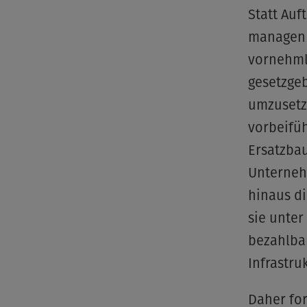
Statt Auf
managen 
vornehml
gesetzge
umzusetze
vorbeifü
Ersatzbau
Unterneh
hinaus di
sie unte
bezahlba
Infrastruk
Daher fo