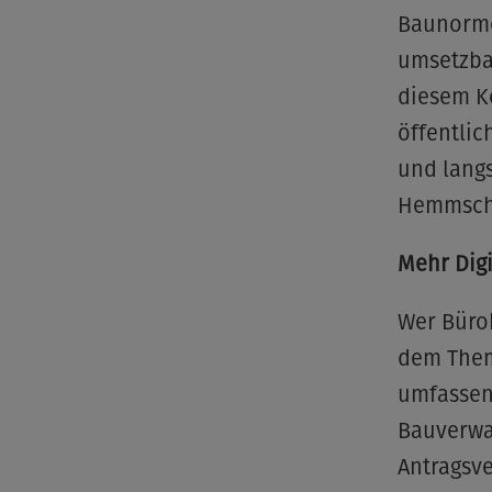
Baunorme
umsetzba
diesem Ko
öffentlic
und lang
Hemmschu
Mehr Digi
Wer Bürok
dem Thema
umfassend
Bauverwa
Antragsv