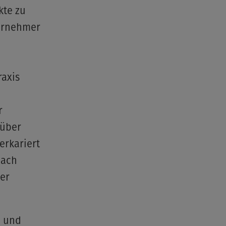
kte zu
ternehmer
raxis
r
rüber
erkariert
nach
er
n und