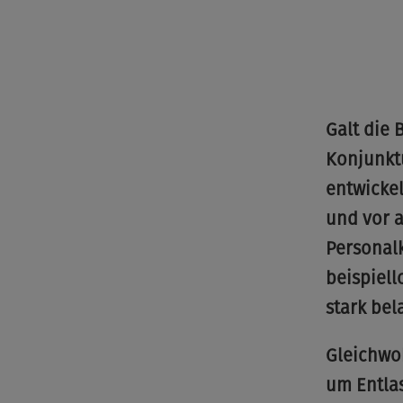
Galt die 
Konjunktu
entwickel
und vor a
Personal
beispiel
stark bel
Gleichwoh
um Entla