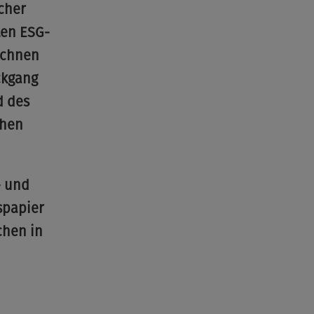
cher
ten ESG-
rechnen
ckgang
d des
ohen
- und
spapier
chen in