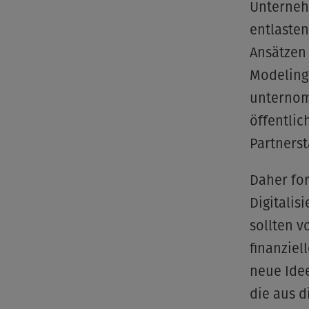
Unterneh
entlasten
Ansätzen 
Modelings
unternom
öffentli
Partnerst
Daher for
Digitalis
sollten v
finanziel
neue Ide
die aus 