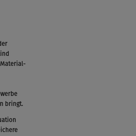
©None
der
kind
Material-
ewerbe
n bringt.
uation
ichere