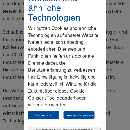
und den flächendeckenden Ausbau von Glasfaser- und 5G-
ähnliche
Netzen investieren, um die ländlichen Räume zu stärken
Technologien
und Fachkräfte im Land zu halten.
Wir nutzen Cookies und ähnliche
Schließlich ist es wichtig, Brandenburg als Technologie- und
Technologien auf unserer Website.
Innovationsstandort zu positionieren. Die Förderung von
Neben technisch unbedingt
Kohlenstoffspeicherungs- und Nutzungstechnologien (CCS
erforderlichen Diensten und
und CCU) ist entscheidend für die Sicherung von
Funktionen helfen uns optionale
Industriearbeitsplätzen und die Erreichung der Klimaziele.
Dienste dabei, die
Benutzererfahrung zu verbessern.
Dies erfordert eine technologieoffene Politik, die den
Ihre Einwilligung ist freiwillig und
Industriestandort langfristig wettbewerbsfähig macht.
kann jederzeit mit Wirkung für die
Zukunft über dieses Cookie-
Der Wirtschaftsrat der CDU e.V., Landesverband Berlin-
Consent-Tool geändert oder
Brandenburg, steht für eine nachhaltige,
widerrufen werden.
wettbewerbsfähige und investitionsfreundliche
Wirtschaftspolitik, die Entlastung, Investitionen und
Ich stimme zu
Auswahl anpassen
Technologieoffenheit miteinander verbindet.
Nur notwendige Cookies akzeptieren