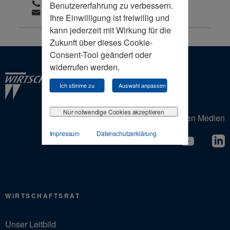
0162 2435110
Benutzererfahrung zu verbessern.
c.kohrs@wirtschaftsrat.de
Ihre Einwilligung ist freiwillig und
kann jederzeit mit Wirkung für die
Zukunft über dieses Cookie-
Consent-Tool geändert oder
widerrufen werden.
Ich stimme zu
Auswahl anpassen
Nur notwendige Cookies akzeptieren
Der Wirtschaftsrat in den Sozialen Medien
Impressum
Datenschutzerklärung
WIRTSCHAFTSRAT
Unser Leitbild