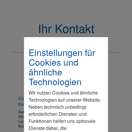
Ihr Kontakt
Einstellungen für
Cookies und
ähnliche
Technologien
Wir nutzen Cookies und ähnliche
Christiane
Technologien auf unserer Website.
Kohrs
Neben technisch unbedingt
Referentin Wirtschaftspolitik & Organisation
erforderlichen Diensten und
Wirtschaftsrat der CDU e.V.
Funktionen helfen uns optionale
Landesverband Berlin/Brandenburg
Berlin
Dienste dabei, die