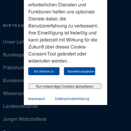
erforderlichen Diensten und
Funktionen helfen uns optionale
Dienste dabei, die
Benutzererfahrung zu verbessern.
WIRTSCHAFTSRAT
Ihre Einwilligung ist freiwillig und
kann jederzeit mit Wirkung für die
Unser Leitbild
Zukunft über dieses Cookie-
Consent-Tool geändert oder
Bundesgeschäftsstelle
widerrufen werden.
Präsidium
Ich stimme zu
Auswahl anpassen
Bundesvorstand
Nur notwendige Cookies akzeptieren
Wissenschaftlicher Beirat
Impressum
Datenschutzerklärung
Landesverbände
Junger Wirtschaftsrat