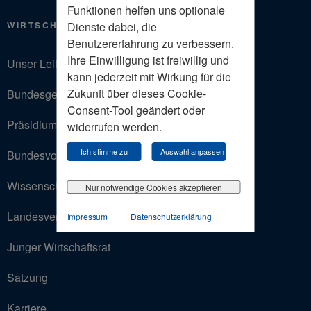
Funktionen helfen uns optionale
Dienste dabei, die
WIRTSCHAFTSRAT
Benutzererfahrung zu verbessern.
Ihre Einwilligung ist freiwillig und
Unser Leitbild
kann jederzeit mit Wirkung für die
Zukunft über dieses Cookie-
Bundesgeschäftsstelle
Consent-Tool geändert oder
Präsidium
widerrufen werden.
Ich stimme zu
Auswahl anpassen
Bundesvorstand
Wissenschaftlicher Beirat
Nur notwendige Cookies akzeptieren
Landesverbände
Impressum
Datenschutzerklärung
Junger Wirtschaftsrat
Satzung
Karriere