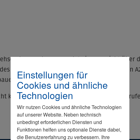
sehsender Hamburg 1 sendet einen Bericht über d
des Wirtschaftsrates davor, die Hafenautobahn A
Einstellungen für
 bauen.
Cookies und ähnliche
Technologien
cht können Sie unter diesem externen
Link
abruf
Wir nutzen Cookies und ähnliche Technologien
auf unserer Website. Neben technisch
unbedingt erforderlichen Diensten und
Funktionen helfen uns optionale Dienste dabei,
die Benutzererfahrung zu verbessern. Ihre