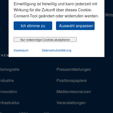
Einwilligung ist freiwillig und kann jederzeit mit
Wirkung für die Zukunft über dieses Cookie-
Der Wirt
Consent-Tool geändert oder widerrufen werden.
Ich stimme zu
Auswahl anpassen
Nur notwendige Cookies akzeptieren
Impressum
Datenschutzerklärung
THEMEN
PRESSE
Demografie
Pressemitteilungen
Industrie
Positionspapiere
Innovation
Medienresonanzen
Infrastruktur
Veranstaltungen