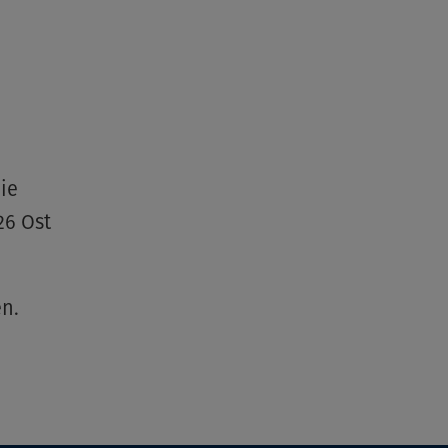
©None
ie
26 Ost
en.