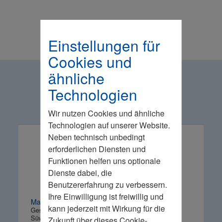
Einstellungen für
Cookies und
ähnliche
Sprecher
Technologien
Wir nutzen Cookies und ähnliche
Technologien auf unserer Website.
Neben technisch unbedingt
erforderlichen Diensten und
Funktionen helfen uns optionale
Dienste dabei, die
Benutzererfahrung zu verbessern.
Ihre Einwilligung ist freiwillig und
Mario Beck
kann jederzeit mit Wirkung für die
Geschäftsführer
Süwag Vertrieb AG & Co. KG
Zukunft über dieses Cookie-