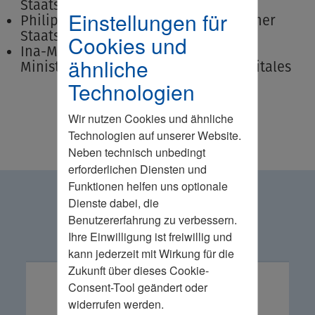
Staatssekretär, BDMS
Einstellungen für
Philipp Amthor MdB, parlamentarischer
Staatssekretär, BDMS
Cookies und
Ina-Maria Ulbrich, Staatssekretärin,
ähnliche
Ministerium für Inneres, Bau und Digitales
Technologien
Wir nutzen Cookies und ähnliche
Technologien auf unserer Website.
Neben technisch unbedingt
erforderlichen Diensten und
Funktionen helfen uns optionale
Vorsitz
Dienste dabei, die
Benutzererfahrung zu verbessern.
Ihre Einwilligung ist freiwillig und
kann jederzeit mit Wirkung für die
Zukunft über dieses Cookie-
Consent-Tool geändert oder
widerrufen werden.