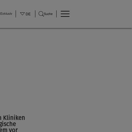
Exklusiv
DE
Suche
©None
 Kliniken
gische
tem vor