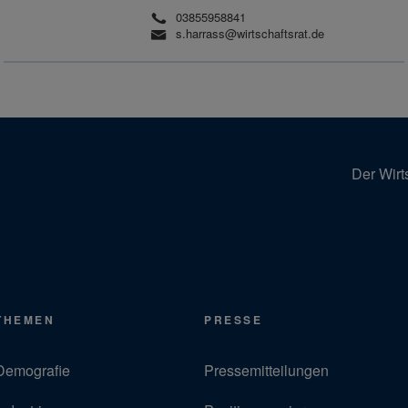
03855958841
s.harrass@wirtschaftsrat.de
Der Wirt
THEMEN
PRESSE
Demografie
Pressemitteilungen