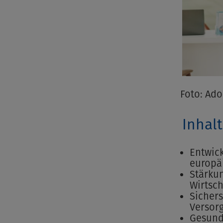
Foto: Ad
Inhal
Entwic
europä
Stärkun
Wirtsch
Sicher
Versor
Gesund