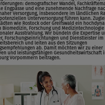
rderungen: demografischer Wandel, Fachkräftema
lle Engpässe und eine zunehmende Nachfrage na
aher Versorgung, insbesondere im ländlichen R
 potenziellen Unterversorgung führen kann. Zugle
Städten wie Rostock oder Greifswald ein hochdyn
in Biomedizin, Forschung und Medizintechnologie
ionaler Ausstrahlung. Wir bündeln die Expertise u
er, Forschungseinrichtungen und Dienstleister im
itsbereich und leiten aus den Sitzungen
sempfehlungen ab. Damit möchten wir zu einer
ven und leistungsfähigen Gesundheitswirtschaft i
burg Vorpommern beitragen.