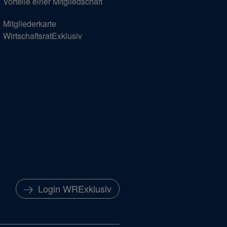
Vorteile einer Mitgliedschaft
Mitgliederkarte
WirtschaftsratExklusiv
Login WRExklusiv