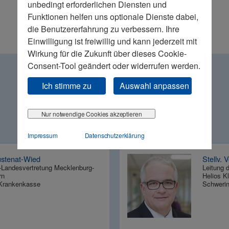
unbedingt erforderlichen Diensten und
Funktionen helfen uns optionale Dienste dabei,
die Benutzererfahrung zu verbessern. Ihre
Einwilligung ist freiwillig und kann jederzeit mit
Wirkung für die Zukunft über dieses Cookie-
Consent-Tool geändert oder widerrufen werden.
Ich stimme zu
Auswahl anpassen
Vorsitzende
Nur notwendige Cookies akzeptieren
Impressum
Datenschutzerklärung
stenat-Wied
Stellv. 
K-Landesvertretung Mecklenburg-
Leitung 
rn
Helios K
 Krankenkasse
Schweri