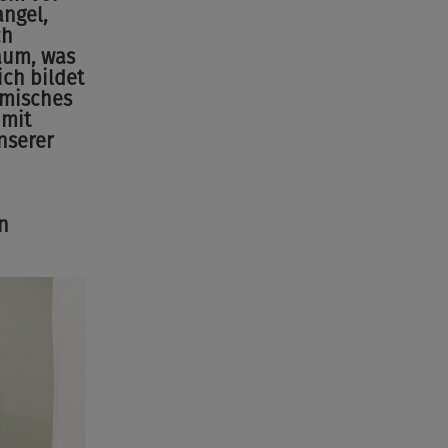
ngel,
ch
aum, was
ich bildet
amisches
 mit
nserer
n