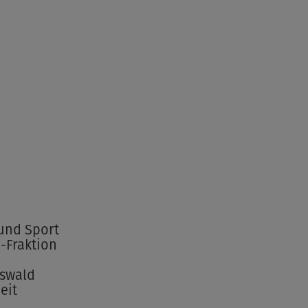
 und Sport
-Fraktion
fswald
eit