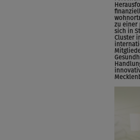
Herausfo
finanzie
wohnortn
zu einer
sich in 
Cluster 
internat
Mitglied
Gesundhe
Handlung
innovati
Mecklen