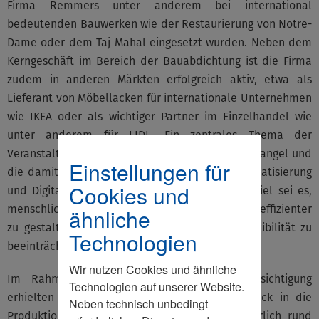
Firma Remmers unter anderem bei international
bedeutenden Bauwerken wie der Restaurierung von Notre-
Dame oder dem Taj Mahal eingesetzt wurden. Neben dem
Kerngeschäft im Bereich der Bauabdichtung ist die Firma
zudem in anderen Märkten erfolgreich aktiv, etwa als
Lieferant von Möbellacken für internationale Unternehmen
wie IKEA oder als wichtiger Partner im Einzelhandel wie
unter anderem für LIDL. Ein zentrales Thema der
Veranstaltung war der zunehmende Fachkräftemangel und
Einstellungen für
die damit verbundene Notwendigkeit zur Automatisierung
Cookies und
und Digitalisierung von Produktionsprozessen. Ziel sei es,
menschliche Arbeit gezielt zu unterstützen und effizienter
ähnliche
zu gestalten, ohne dabei die Qualität und Flexibilität zu
Technologien
beeinträchtigen.
Wir nutzen Cookies und ähnliche
Im Rahmen der anschließenden Betriebsbesichtigung
Technologien auf unserer Website.
erhielten die Teilnehmer einen direkten Einblick in die
Neben technisch unbedingt
Produktionsabläufe am Standort, an dem jährlich rund