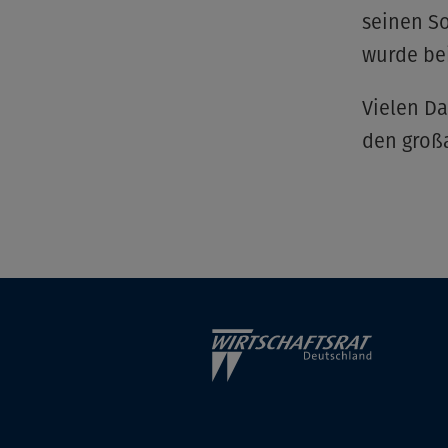
seinen So
wurde be
Vielen D
den groß