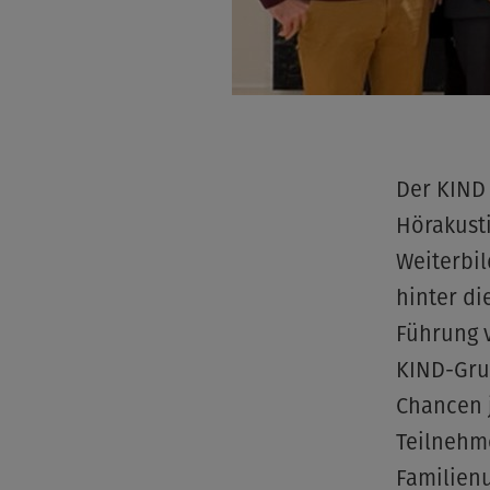
Der KIND
Hörakust
Weiterbil
hinter di
Führung 
KIND-Gru
Chancen j
Teilnehm
Familien