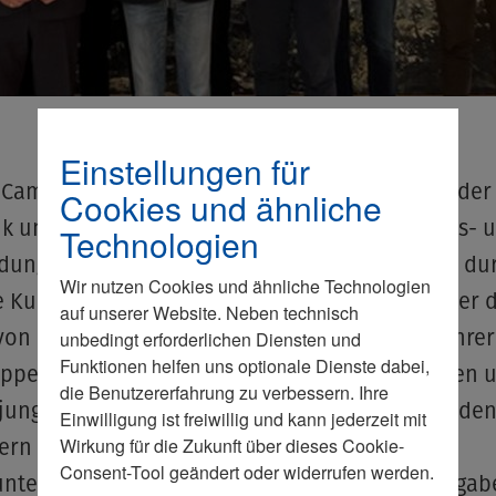
Einstellungen für
 Campus in Burgwedel bietet Auszubildenden der
Cookies und ähnliche
ik und Augenoptik beste Möglichkeiten der Aus- 
Technologien
dung. Der Junge Wirtschaftsrat Niedersachsen dur
Wir nutzen Cookies und ähnliche Technologien
e Kulissen der Ausbildungsstätte schauen. Unter 
auf unserer Website. Neben technisch
von Martin Kind, Eigentümer und Geschäftsführer
unbedingt erforderlichen Diensten und
Funktionen helfen uns optionale Dienste dabei,
ppe, wurde zudem über die Herausforderungen 
die Benutzererfahrung zu verbessern. Ihre
unger Unternehmer diskutiert. Kind erzählte de
Einwilligung ist freiwillig und kann jederzeit mit
Wirkung für die Zukunft über dieses Cookie-
ern auch von den Vor- und Nachteilen von
Consent-Tool geändert oder widerrufen werden.
unternehmen und wie die Unternehmensübergab