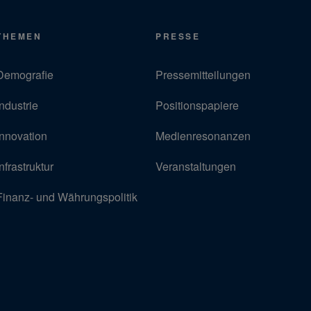
THEMEN
PRESSE
Demografie
Pressemitteilungen
Industrie
Positionspapiere
Innovation
Medienresonanzen
Infrastruktur
Veranstaltungen
Finanz- und Währungspolitik