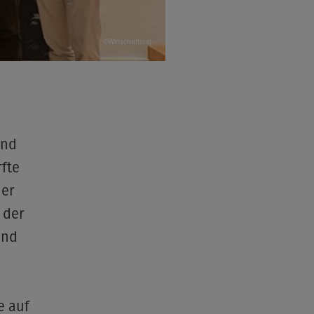
©Wirtschaftsrat
und
fte
der
 der
und
n
e auf