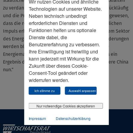
staatlicher Intervention, sondern allein den Marktkräften
Wir nutzen Cookies und ähnliche
zu verdanken. Chinas Nachfrage nach Gas wurde rückläufig
Technologien auf unserer Website.
Neben technisch unbedingt
und die Preise gaben nach. Ein positiver Effekt sei gewesen,
erforderlichen Diensten und
dass die regenativen Energien damit einen zusätzlichen
Funktionen helfen uns optionale
Impuls erhalten haben und deutlich mehr in diesem Sektor
Dienste dabei, die
des Energiemarktes investiert wurde. Diese Veränderungen
Benutzererfahrung zu verbessern.
werden bleiben, urteilte Rücker. „Der europäische
Ihre Einwilligung ist freiwillig und
Energiemarkt habe sich als resilient erwiesen, was ein
kann jederzeit mit Wirkung für die
Ergebnis des Marktdesigns sei. Dieses Modell kopiere China
Zukunft über dieses Cookie-
nun.“
Consent-Tool geändert oder
widerrufen werden.
Ich stimme zu
Auswahl anpassen
Nur notwendige Cookies akzeptieren
Impressum
Datenschutzerklärung