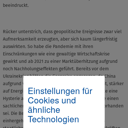
beeindruckt.
Rücker unterstrich, dass geopolitische Ereignisse zwar viel
Aufmerksamkeit erzeugten, aber sich kaum längerfristig
auswirkten. So habe die Pandemie mit ihren
Einschränkungen wie eine gewaltige Wirtschaftskrise
gewirkt und ab 2021 zu einer Marktüberhitzung aufgrund
noch Nachholungseffekten geführt. Bereits vor dem
Ukrainekrieg hätten die Gaspreise angezogen, da China
aufgrund von einer bestehenden Energieknappheit, stärker
Einstellungen für
auf Energieimporte angewiesen war. Der Krieg löste eine
Cookies und
Hysterie aus, die die Preise explodieren ließ, ohne einen
sachlichen Grund, da weltweit ausreichend Gas vorhanden
ähnliche
sei. Die Beruhigung der Märkte und damit der
Technologien
einhergehende Preisverfall sei, nicht das Ergebnis